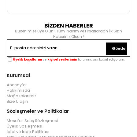
BİZDEN HABERLER
Bültenimize Üye Olun ! Tüm İndirim ve Fırsatlardan İlk Sizin
Haberiniz Olsun !
Gönder
Üyelik koşullarını
ve
kişisel verilerimin
korunmasını kabul ediyorum.
Kurumsal
Anasayfa
Hakkımızda
Mağazalarımız
Bize Ulaşın
Sözleşmeler ve Politikalar
Mesafeli Satış Sözleşmesi
Üyelik Sözleşmesi
İptal ve İade Politikası