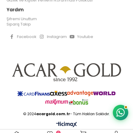
Gizlilik ve Kişisel Verilerin Korunması Politikası
Yardım
Şifremi Unuttum
Sipariş Takip
Facebook
Instagram
Youtube
© 2024
acargold.com.tr
- Tüm Hakları Saklıdır.
0