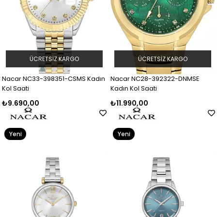
ÜCRETSIZ KARGO
ÜCRETSIZ KARGO
Nacar NC33-398351-CSMS Kadın
Nacar NC28-392322-DNMSE
Kol Saati
Kadın Kol Saati
₺9.690,00
₺11.990,00
Yeni
Yeni
Ürün
Ürün