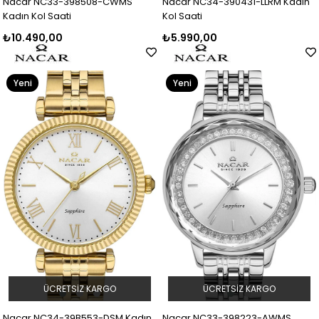
Nacar NC33-398508-CWMS
Nacar NC34-390431-LLRM Kadın
Kadın Kol Saati
Kol Saati
₺10.490,00
₺5.990,00
Yeni
Yeni
Ürün
Ürün
ÜCRETSIZ KARGO
ÜCRETSIZ KARGO
Nacar NC34-39B553-DSM Kadın
Nacar NC33-398223-AWMS