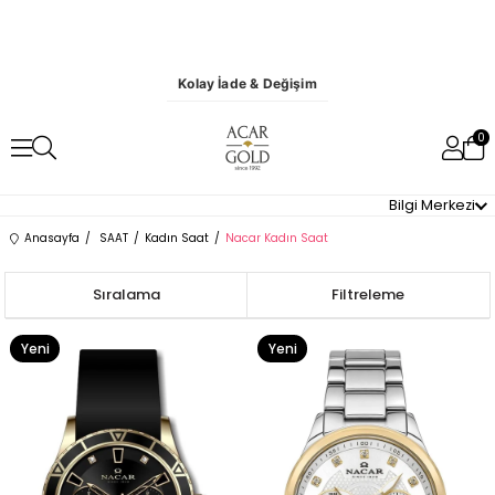
Kolay İade & Değişim
0
Bilgi Merkezi
Anasayfa
SAAT
Kadın Saat
Nacar Kadın Saat
Sıralama
Filtreleme
Yeni
Yeni
Ürün
Ürün