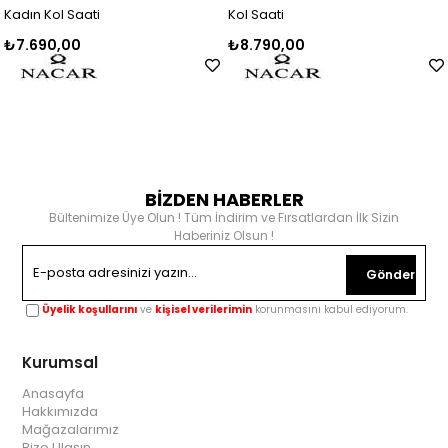
Kadın Kol Saati
Kol Saati
₺7.690,00
₺8.790,00
BİZDEN HABERLER
Bültenimize Üye Olun ! Tüm İndirim ve Fırsatlardan İlk Sizin
Haberiniz Olsun !
Gönder
Üyelik koşullarını
ve
kişisel verilerimin
korunmasını kabul ediyorum.
Kurumsal
Anasayfa
Hakkımızda
Mağazalarımız
Bize Ulaşın