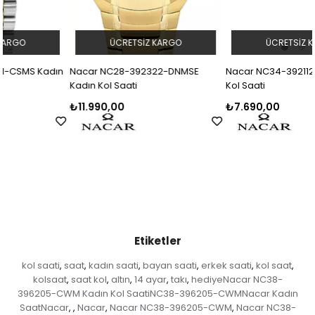
ÜCRETSIZ KARGO
ÜCRETSIZ KARGO
n
Nacar NC28-392322-DNMSE
Nacar NC34-3921125-CSM Kadın
Kadın Kol Saati
Kol Saati
₺11.990,00
₺7.690,00
Etiketler
kol saati
saat
kadın saati
bayan saati
erkek saati
kol saat
,
,
,
,
,
,
kolsaat
saat kol
altın
14 ayar
takı
hediyeNacar NC38-
,
,
,
,
,
396205-CWM Kadın Kol SaatiNC38-396205-CWMNacar Kadın
SaatNacar
Nacar
Nacar NC38-396205-CWM
Nacar NC38-
,
,
,
,