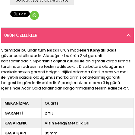
SORULAR (0) VE CEVAPLAR (0)
ÜRÜN ÖZELLIKLERI
Sitemizde bulunan tüm
Nacar
ürün modelleri
Konyalı Saat
güvencesi altındadır. Alacağınız bu ürün 2 yıl garanti
kapsamındadır. Siparişiniz orijinal kutusu ile anlaşmalı kargo firması
tarafından adresinize teslim edilecektir. Distribütörü olduğumuz
markalarımızın garanti belgesi dijital ortamda üretilip sms ve mail
ile, yetkili satıcısı olduğumuz markalarımız onaylanmış garanti
belgesi ile gönderilmektedir. Siparişleriniz ortalama 3 iş günü
içerisinde Acar Gold tarafından kargo firmasına teslim edilecektir.
MEKANİZMA
Quartz
GARANTİ
2 YIL
KASA RENK
Altın Rengi/Metalik Gri
KASA ÇAPI
35mm