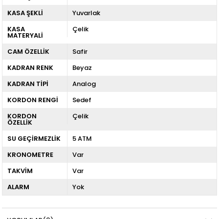
KASA ŞEKLİ
Yuvarlak
KASA
Çelik
MATERYALİ
CAM ÖZELLİK
Safir
KADRAN RENK
Beyaz
KADRAN TİPİ
Analog
KORDON RENGİ
Sedef
KORDON
Çelik
ÖZELLİK
SU GEÇİRMEZLİK
5 ATM
KRONOMETRE
Var
TAKVİM
Var
ALARM
Yok