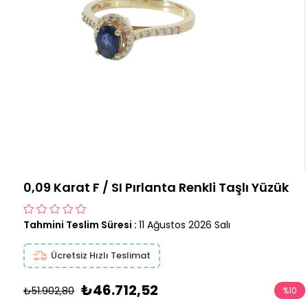
0,09 Karat F / SI Pırlanta Renkli Taşlı Yüzük
Tahmini Teslim Süresi
:
11 Ağustos 2026 Salı
Ücretsiz Hızlı Teslimat
₺46.712,52
₺51.902,80
%
10
İndirim