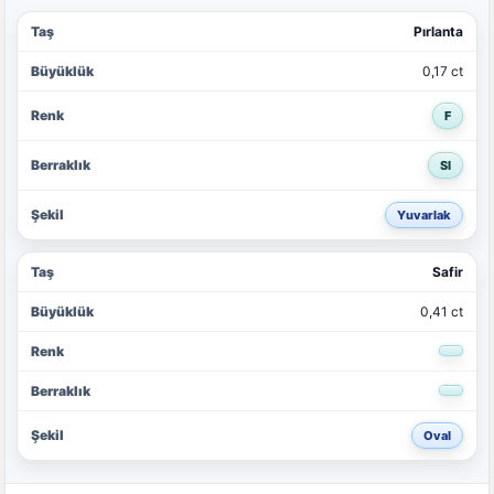
Pırlanta
0,17 ct
F
SI
Yuvarlak
Safir
0,41 ct
Oval