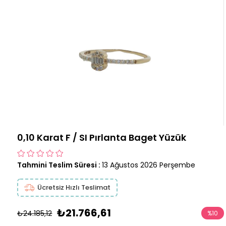
0,10 Karat F / SI Pırlanta Baget Yüzük
Tahmini Teslim Süresi
:
13 Ağustos 2026 Perşembe
Ücretsiz Hızlı Teslimat
₺21.766,61
₺24.185,12
%
10
İndirim