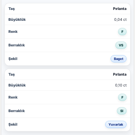
Pırlanta
0,04 ct
F
VS
Baget
Pırlanta
0,10 ct
F
SI
Yuvarlak