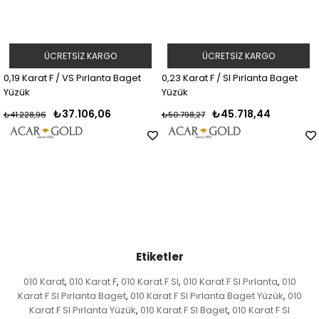
ÜCRETSIZ KARGO
ÜCRETSIZ KARGO
0,19 Karat F / VS Pırlanta Baget
0,23 Karat F / SI Pırlanta Baget
Yüzük
Yüzük
₺37.106,06
₺45.718,44
₺41.228,96
₺50.798,27
Etiketler
010 Karat
010 Karat F
010 Karat F SI
010 Karat F SI Pırlanta
010
,
,
,
,
Karat F SI Pırlanta Baget
010 Karat F SI Pırlanta Baget Yüzük
010
,
,
Karat F SI Pırlanta Yüzük
010 Karat F SI Baget
010 Karat F SI
,
,