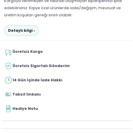
Kargoya verilmeyen ve faturası oluşmayan siparişlerinizi iptal
edebilirsiniz. Kişiye özel ürünlerde iade/değişim, mevzuat ve
üretim koşulları gereği sınırlı olabilir.
Detaylı bilgi ›
Ücretsiz Kargo
Ücretsiz Sigortalı Gönderim
14 Gün İçinde İade Hakkı
Taksit İmkanı
Hediye Notu