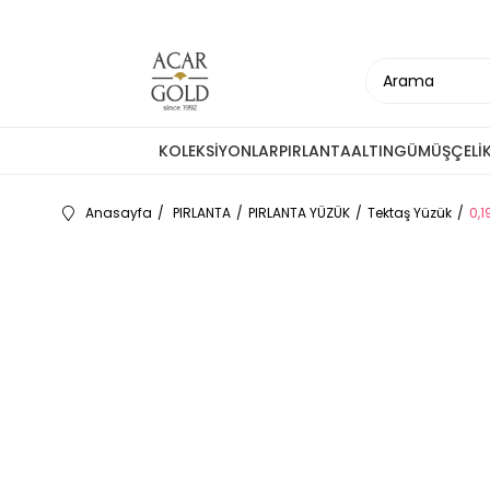
KOLEKSİYONLAR
PIRLANTA
ALTIN
GÜMÜŞ
ÇELİ
Anasayfa
PIRLANTA
PIRLANTA YÜZÜK
Tektaş Yüzük
0,1