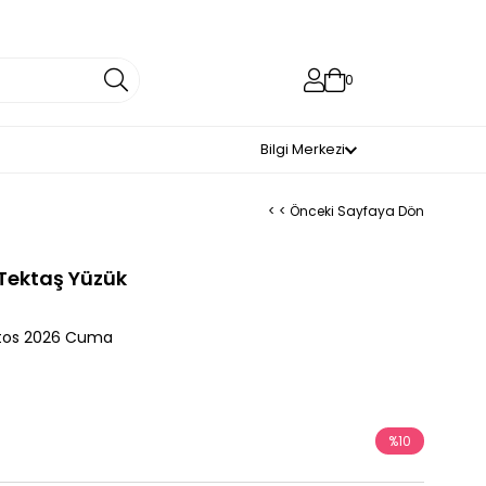
0
Bilgi Merkezi
< < Önceki Sayfaya Dön
a Tektaş Yüzük
tos 2026 Cuma
%
10
İndirim