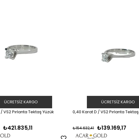
ÜCRETSIZ KARGO
ÜCRETSIZ KARGO
 / VS2 Pırlanta Tektaş Yüzük
0,40 Karat D / VS2 Pırlanta Tekta
₺421.835,11
₺139.169,17
₺154.632,41