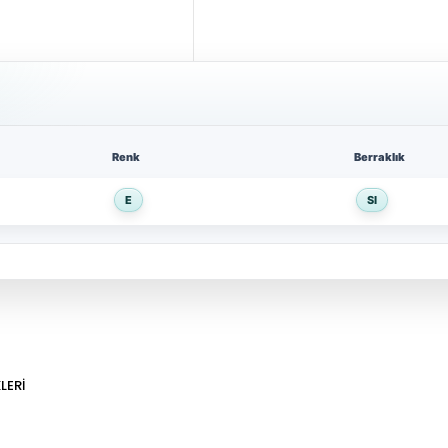
Renk
Berraklık
E
SI
LERI