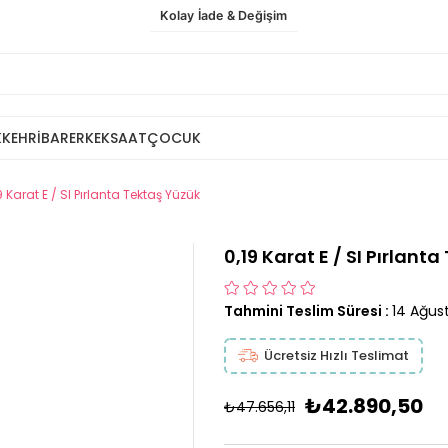
Kolay İade & Değişim
K
KEHRİBAR
ERKEK
SAAT
ÇOCUK
9 Karat E / SI Pırlanta Tektaş Yüzük
0,19 Karat E / SI Pırlant
Tahmini Teslim Süresi
:
14 Ağus
Ücretsiz Hızlı Teslimat
₺42.890,50
₺47.656,11