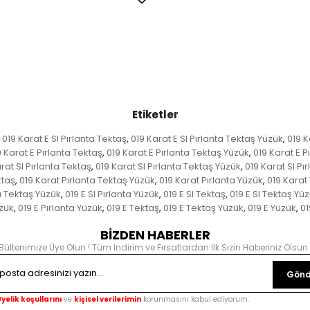
Etiketler
019 Karat E SI Pırlanta Tektaş
019 Karat E SI Pırlanta Tektaş Yüzük
019 K
,
,
9 Karat E Pırlanta Tektaş
019 Karat E Pırlanta Tektaş Yüzük
019 Karat E P
,
,
rat SI Pırlanta Tektaş
019 Karat SI Pırlanta Tektaş Yüzük
019 Karat SI Pı
,
,
ktaş
019 Karat Pırlanta Tektaş Yüzük
019 Karat Pırlanta Yüzük
019 Karat
,
,
,
ta Tektaş Yüzük
019 E SI Pırlanta Yüzük
019 E SI Tektaş
019 E SI Tektaş Yü
,
,
,
üzük
019 E Pırlanta Yüzük
019 E Tektaş
019 E Tektaş Yüzük
019 E Yüzük
01
,
,
,
,
,
BİZDEN HABERLER
Bültenimize Üye Olun ! Tüm İndirim ve Fırsatlardan İlk Sizin Haberiniz Olsun 
Gönd
yelik koşullarını
ve
kişisel verilerimin
korunmasını kabul ediyorum.