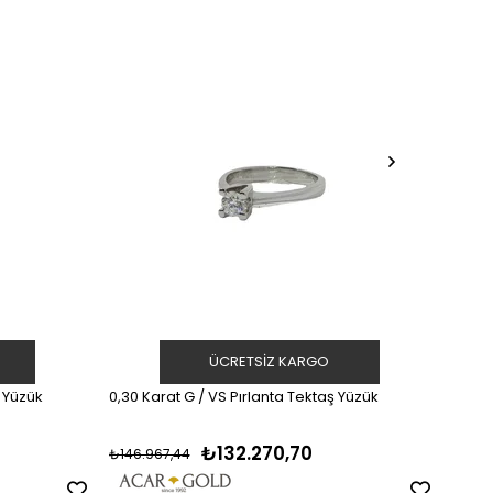
ÜCRETSIZ KARGO
ş Yüzük
0,30 Karat G / VS Pırlanta Tektaş Yüzük
0,55 K
₺132.270,70
₺146.967,44
₺102.