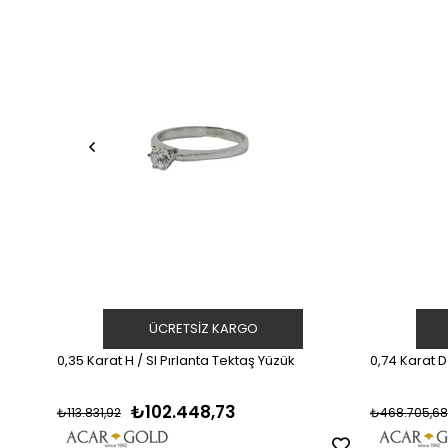
ÜCRETSIZ KARGO
0,35 Karat H / SI Pırlanta Tektaş Yüzük
0,74 Karat D
₺102.448,73
₺113.831,92
₺468.705,68