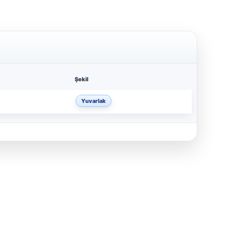
Şekil
Yuvarlak