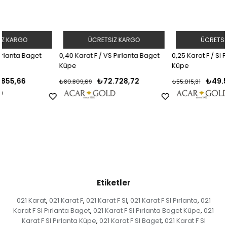
ÜCRETSIZ KARGO
ÜCRETSIZ KARGO
0,40 Karat F / VS Pırlanta Baget
0,25 Karat F / SI Pırlanta Baget
Küpe
Küpe
₺72.728,72
₺49.513,78
₺80.809,69
₺55.015,31
Etiketler
021 Karat
021 Karat F
021 Karat F SI
021 Karat F SI Pırlanta
021
,
,
,
,
Karat F SI Pırlanta Baget
021 Karat F SI Pırlanta Baget Küpe
021
,
,
Karat F SI Pırlanta Küpe
021 Karat F SI Baget
021 Karat F SI
,
,