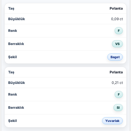
Pırlanta
0,09 ct
F
VS
Baget
Pırlanta
0,21 ct
F
SI
Yuvarlak