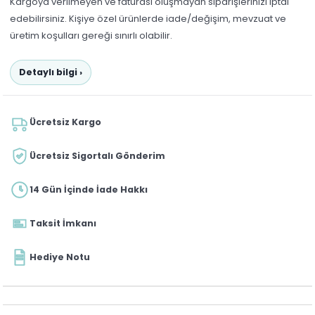
Kargoya verilmeyen ve faturası oluşmayan siparişlerinizi iptal
edebilirsiniz. Kişiye özel ürünlerde iade/değişim, mevzuat ve
üretim koşulları gereği sınırlı olabilir.
Detaylı bilgi ›
Ücretsiz Kargo
Ücretsiz Sigortalı Gönderim
14 Gün İçinde İade Hakkı
Taksit İmkanı
Hediye Notu