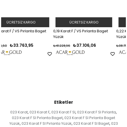
ÜCRETSIZ KARGO
ÜCRETSIZ KARGO
t
0,19 Karat F / VS Pırlanta Baget
0,22 Karat F / SI Pırlanta Baget
Yüzük
Yüzük
₺37.106,06
₺34.877,99
₺41.228,96
₺38.753,32
Etiketler
023 Karat
023 Karat F
023 Karat F SI
023 Karat F SI Pırlanta
,
,
,
,
023 Karat F SI Pırlanta Baget
023 Karat F SI Pırlanta Baget
,
Yüzük
023 Karat F SI Pırlanta Yüzük
023 Karat F SI Baget
023
,
,
,