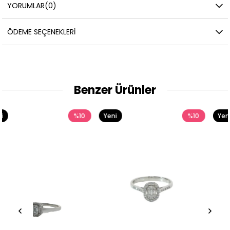
YORUMLAR
(0)
ÖDEME SEÇENEKLERI
Benzer Ürünler
0
Yeni
%10
Yeni
%1
Ürün
Ürün