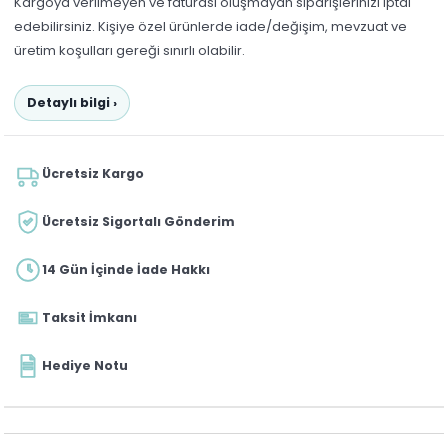
Kargoya verilmeyen ve faturası oluşmayan siparişlerinizi iptal
edebilirsiniz. Kişiye özel ürünlerde iade/değişim, mevzuat ve
üretim koşulları gereği sınırlı olabilir.
Detaylı bilgi ›
Ücretsiz Kargo
Ücretsiz Sigortalı Gönderim
14 Gün İçinde İade Hakkı
Taksit İmkanı
Hediye Notu