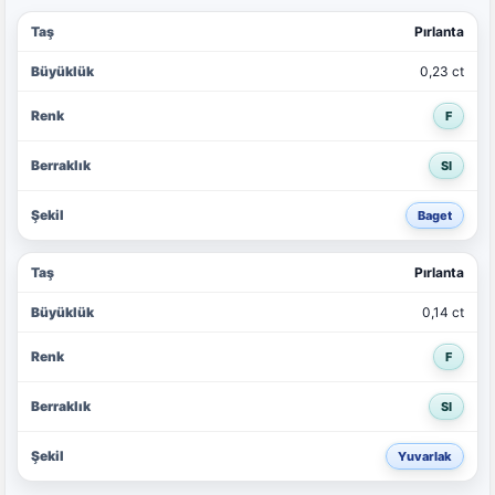
Pırlanta
0,23 ct
F
SI
Baget
Pırlanta
0,14 ct
F
SI
Yuvarlak