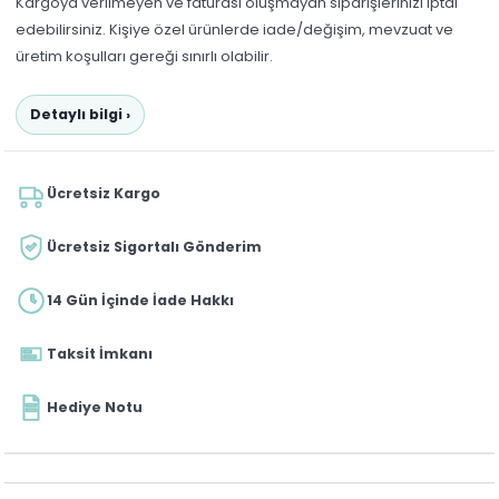
Kargoya verilmeyen ve faturası oluşmayan siparişlerinizi iptal
edebilirsiniz. Kişiye özel ürünlerde iade/değişim, mevzuat ve
üretim koşulları gereği sınırlı olabilir.
Detaylı bilgi ›
Ücretsiz Kargo
Ücretsiz Sigortalı Gönderim
14 Gün İçinde İade Hakkı
Taksit İmkanı
Hediye Notu