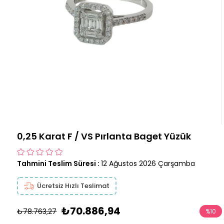
0,25 Karat F / VS Pırlanta Baget Yüzük
Tahmini Teslim Süresi
:
12 Ağustos 2026 Çarşamba
Ücretsiz Hızlı Teslimat
₺70.886,94
₺78.763,27
%
10
İndirim