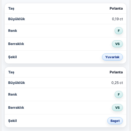
Pırlanta
0,19 ct
F
VS
Yuvarlak
Pırlanta
0,25 ct
F
VS
Baget