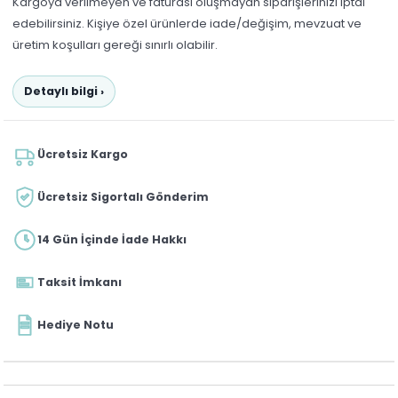
Kargoya verilmeyen ve faturası oluşmayan siparişlerinizi iptal
edebilirsiniz. Kişiye özel ürünlerde iade/değişim, mevzuat ve
üretim koşulları gereği sınırlı olabilir.
Detaylı bilgi ›
Ücretsiz Kargo
Ücretsiz Sigortalı Gönderim
14 Gün İçinde İade Hakkı
Taksit İmkanı
Hediye Notu