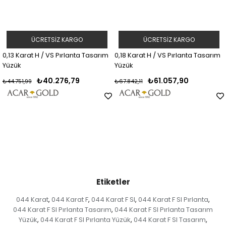
RGO
ÜCRETSIZ KARGO
ÜCRETSIZ KA
anta Tasarım
0,18 Karat H / VS Pırlanta Tasarım
0,19 Karat G / VS Pırl
Yüzük
Yüzük
79
₺61.057,90
₺57.330,1
₺67.842,11
₺63.700,17
Etiketler
044 Karat
044 Karat F
044 Karat F SI
044 Karat F SI Pırlanta
,
,
,
,
044 Karat F SI Pırlanta Tasarım
044 Karat F SI Pırlanta Tasarım
,
Yüzük
044 Karat F SI Pırlanta Yüzük
044 Karat F SI Tasarım
,
,
,