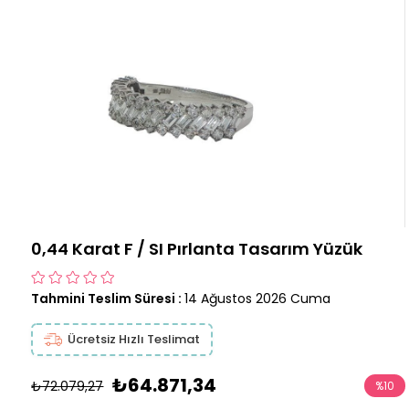
0,44 Karat F / SI Pırlanta Tasarım Yüzük
Tahmini Teslim Süresi
:
14 Ağustos 2026 Cuma
Ücretsiz Hızlı Teslimat
₺64.871,34
₺72.079,27
%
10
İndirim