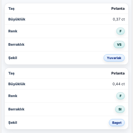
Pırlanta
0,37 ct
F
VS
Yuvarlak
Pırlanta
0,44 ct
F
SI
Baget