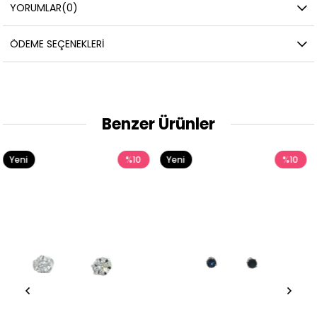
YORUMLAR
(0)
ÖDEME SEÇENEKLERI
Benzer Ürünler
10
Yeni
%10
Yeni
%
Ürün
Ürün