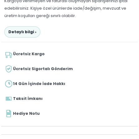
Kargoya verilmeyen ve faturası oluşmayan siparişlerinizi iptal
edebilirsiniz. Kişiye özel ürünlerde iade/değişim, mevzuat ve
üretim koşulları gereği sınırlı olabilir.
Detaylı bilgi ›
Ücretsiz Kargo
Ücretsiz Sigortalı Gönderim
14 Gün İçinde İade Hakkı
Taksit İmkanı
Hediye Notu