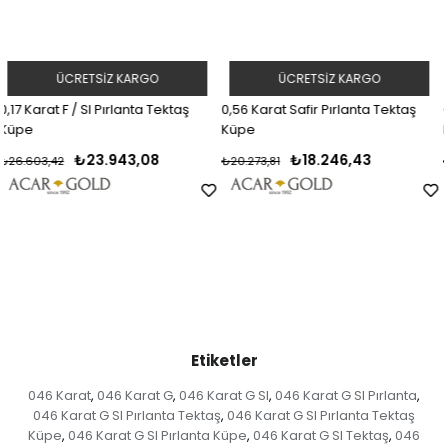
ÜCRETSIZ KARGO
ÜCRETSIZ KARGO
ş
0,56 Karat Safir Pırlanta Tektaş
0,32 Karat F / SI Pırlanta Tekta
Küpe
Küpe
₺18.246,43
₺46.815,37
₺20.273,81
₺52.017,07
Etiketler
046 Karat
046 Karat G
046 Karat G SI
046 Karat G SI Pırlanta
,
,
,
,
046 Karat G SI Pırlanta Tektaş
046 Karat G SI Pırlanta Tektaş
,
Küpe
046 Karat G SI Pırlanta Küpe
046 Karat G SI Tektaş
046
,
,
,