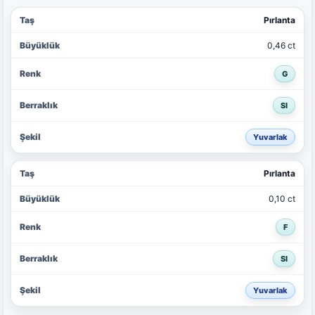
Pırlanta
0,46 ct
G
SI
Yuvarlak
Pırlanta
0,10 ct
F
SI
Yuvarlak