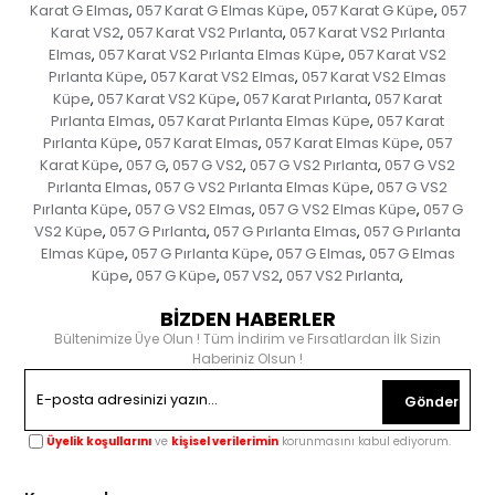
Karat G Elmas
057 Karat G Elmas Küpe
057 Karat G Küpe
057
,
,
,
Karat VS2
057 Karat VS2 Pırlanta
057 Karat VS2 Pırlanta
,
,
Elmas
057 Karat VS2 Pırlanta Elmas Küpe
057 Karat VS2
,
,
Pırlanta Küpe
057 Karat VS2 Elmas
057 Karat VS2 Elmas
,
,
Küpe
057 Karat VS2 Küpe
057 Karat Pırlanta
057 Karat
,
,
,
Pırlanta Elmas
057 Karat Pırlanta Elmas Küpe
057 Karat
,
,
Pırlanta Küpe
057 Karat Elmas
057 Karat Elmas Küpe
057
,
,
,
Karat Küpe
057 G
057 G VS2
057 G VS2 Pırlanta
057 G VS2
,
,
,
,
Pırlanta Elmas
057 G VS2 Pırlanta Elmas Küpe
057 G VS2
,
,
Pırlanta Küpe
057 G VS2 Elmas
057 G VS2 Elmas Küpe
057 G
,
,
,
VS2 Küpe
057 G Pırlanta
057 G Pırlanta Elmas
057 G Pırlanta
,
,
,
Elmas Küpe
057 G Pırlanta Küpe
057 G Elmas
057 G Elmas
,
,
,
Küpe
057 G Küpe
057 VS2
057 VS2 Pırlanta
,
,
,
,
BİZDEN HABERLER
Bültenimize Üye Olun ! Tüm İndirim ve Fırsatlardan İlk Sizin
Haberiniz Olsun !
Gönder
Üyelik koşullarını
ve
kişisel verilerimin
korunmasını kabul ediyorum.