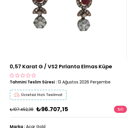
0,57 Karat G / VS2 Pırlanta Elmas Küpe
Tahmini Teslim Süresi
:
13 Ağustos 2026 Perşembe
Ücretsiz Hızlı Teslimat
₺96.707,15
₺107.452,38
%
10
İndirim
Marka
:
Acar Gold