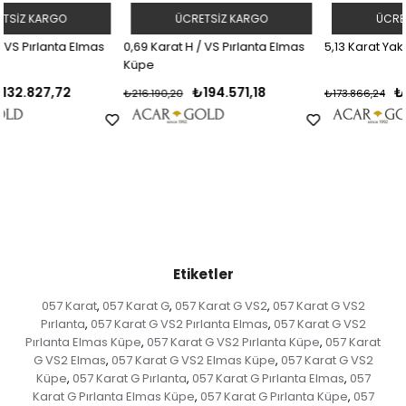
ÜCRETSIZ KARGO
ÜCRETSIZ KARGO
0,69 Karat H / VS Pırlanta Elmas
5,13 Karat Yakut Elmas Küpe
Küpe
₺194.571,18
₺156.479,62
₺216.190,20
₺173.866,24
Etiketler
057 Karat
057 Karat G
057 Karat G VS2
057 Karat G VS2
,
,
,
Pırlanta
057 Karat G VS2 Pırlanta Elmas
057 Karat G VS2
,
,
Pırlanta Elmas Küpe
057 Karat G VS2 Pırlanta Küpe
057 Karat
,
,
G VS2 Elmas
057 Karat G VS2 Elmas Küpe
057 Karat G VS2
,
,
Küpe
057 Karat G Pırlanta
057 Karat G Pırlanta Elmas
057
,
,
,
Karat G Pırlanta Elmas Küpe
057 Karat G Pırlanta Küpe
057
,
,