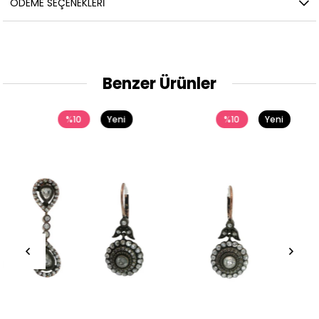
ÖDEME SEÇENEKLERI
Benzer Ürünler
Yeni
%10
Yeni
%10
Ürün
Ürün