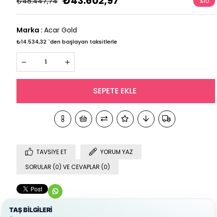
₺43.602,97
₺48.447,74
%
10
İndirim
Marka
:
Acar Gold
₺14.534,32
`den başlayan taksitlerle
TAVSIYE ET
YORUM YAZ
SORULAR (0) VE CEVAPLAR (0)
TAŞ BİLGİLERİ