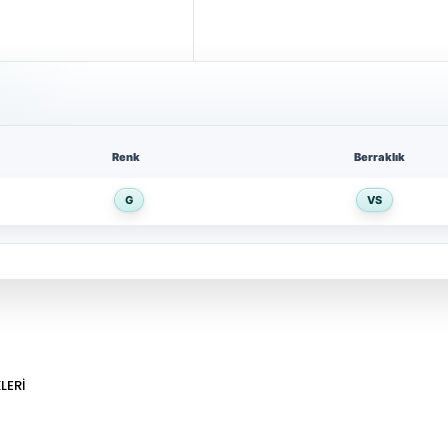
Renk
Berraklık
G
VS
LERI