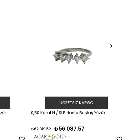
ÜCRETSIZ KARGO
üzük
0,50 Karat H / SI Pırlanta Beştaş Yüzük
0,50 K
₺56.087,57
₺62.319,52
₺72.1