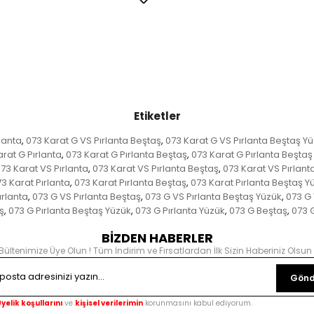
Etiketler
lanta
073 Karat G VS Pırlanta Beştaş
073 Karat G VS Pırlanta Beştaş Y
,
,
rat G Pırlanta
073 Karat G Pırlanta Beştaş
073 Karat G Pırlanta Beştaş
,
,
73 Karat VS Pırlanta
073 Karat VS Pırlanta Beştaş
073 Karat VS Pırlant
,
,
3 Karat Pırlanta
073 Karat Pırlanta Beştaş
073 Karat Pırlanta Beştaş Y
,
,
ırlanta
073 G VS Pırlanta Beştaş
073 G VS Pırlanta Beştaş Yüzük
073 G 
,
,
,
ş
073 G Pırlanta Beştaş Yüzük
073 G Pırlanta Yüzük
073 G Beştaş
073 
,
,
,
,
BİZDEN HABERLER
Bültenimize Üye Olun ! Tüm İndirim ve Fırsatlardan İlk Sizin Haberiniz Olsun 
Gönd
yelik koşullarını
ve
kişisel verilerimin
korunmasını kabul ediyorum.