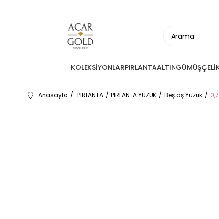
KOLEKSİYONLAR
PIRLANTA
ALTIN
GÜMÜŞ
ÇELİ
Anasayfa
PIRLANTA
PIRLANTA YÜZÜK
Beştaş Yüzük
0,7