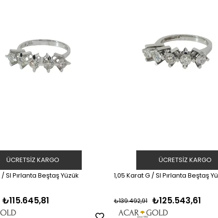
ÜCRETSIZ KARGO
ÜCRETSIZ KARGO
 / SI Pırlanta Beştaş Yüzük
1,05 Karat G / SI Pırlanta Beştaş Y
₺115.645,81
₺125.543,61
₺139.492,91