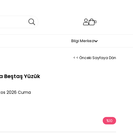
0
Bilgi Merkezi
< < Önceki Sayfaya Dön
ta Beştaş Yüzük
tos 2026 Cuma
%
10
İndirim