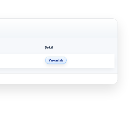
Şekil
Yuvarlak