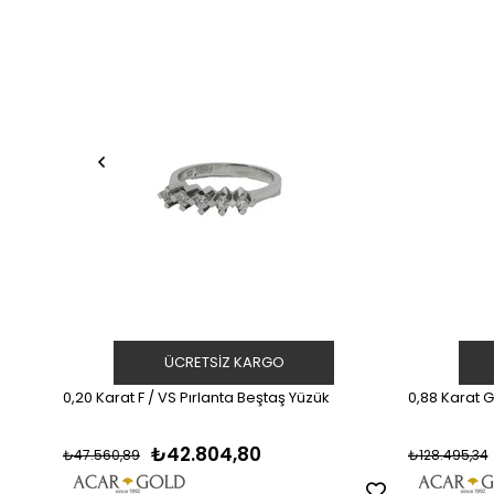
ÜCRETSIZ KARGO
0,20 Karat F / VS Pırlanta Beştaş Yüzük
0,88 Karat G
₺42.804,80
₺47.560,89
₺128.495,34