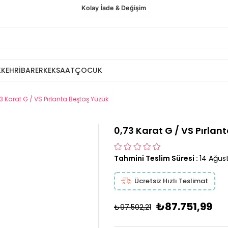
Kolay İade & Değişim
K
KEHRİBAR
ERKEK
SAAT
ÇOCUK
3 Karat G / VS Pırlanta Beştaş Yüzük
0,73 Karat G / VS Pırlan
Tahmini Teslim Süresi
:
14 Ağus
Ücretsiz Hızlı Teslimat
₺87.751,99
₺97.502,21