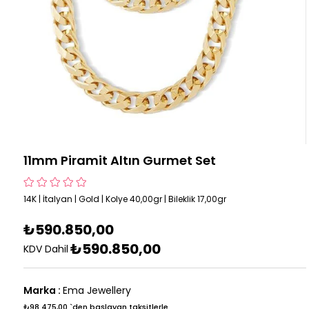
11mm Piramit Altın Gurmet Set
14K | İtalyan | Gold | Kolye 40,00gr | Bileklik 17,00gr
₺590.850,00
₺590.850,00
KDV Dahil
Marka
:
Ema Jewellery
₺98.475,00
`den başlayan taksitlerle