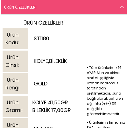
ÜRÜN ÖZELLIKLERI
ÜRÜN ÖZELLİKLERİ
Ürün
ST1180
Kodu:
Ürün
KOLYE,BİLEKLİK
Cinsi:
• Tüm ürünlerimiz 14
AYAR Altın ve birinci
sınıf el işçiliğiyle
Ürün
GOLD
uzman kadromuz
Rengi:
tarafından
üretilmektedir, buna
bağlı olarak belirtilen
Ürün
KOLYE 41,50GR
ağırlıkta (+/-) %5
değişiklik
Gramı:
BİLEKLİK 17,00GR
gösterebilmektedir.
• Ürünlerimiz firmamız
Ürün
EMA Jewellery