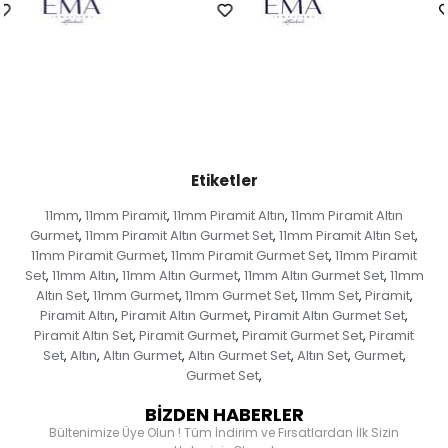
Etiketler
11mm
11mm Piramit
11mm Piramit Altın
11mm Piramit Altın
,
,
,
Gurmet
11mm Piramit Altın Gurmet Set
11mm Piramit Altın Set
,
,
,
11mm Piramit Gurmet
11mm Piramit Gurmet Set
11mm Piramit
,
,
Set
11mm Altın
11mm Altın Gurmet
11mm Altın Gurmet Set
11mm
,
,
,
,
Altın Set
11mm Gurmet
11mm Gurmet Set
11mm Set
Piramit
,
,
,
,
,
Piramit Altın
Piramit Altın Gurmet
Piramit Altın Gurmet Set
,
,
,
Piramit Altın Set
Piramit Gurmet
Piramit Gurmet Set
Piramit
,
,
,
Set
Altın
Altın Gurmet
Altın Gurmet Set
Altın Set
Gurmet
,
,
,
,
,
,
Gurmet Set
,
BİZDEN HABERLER
Bültenimize Üye Olun ! Tüm İndirim ve Fırsatlardan İlk Sizin