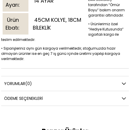
14 AYAR
Ayarı:
tarafından “Ömür
Boyu” bakım onarım
garantisi altındadır.
Ürün
45CM KOLYE, 18CM
• Ürünlerimiz özel
Ebatı:
BİLEKLİK
“Hediye Kutusunda”
sigortalı kargo ile
teslim edilmektedir.
• Siparişleriniz aynı gün kargoya verilmektedir, stoğumuzda hazır
olmayan ürünler ise en geç 7 iş günü içinde üretimi yapılıp kargoya
verilmektedir.
YORUMLAR
(0)
ÖDEME SEÇENEKLERI