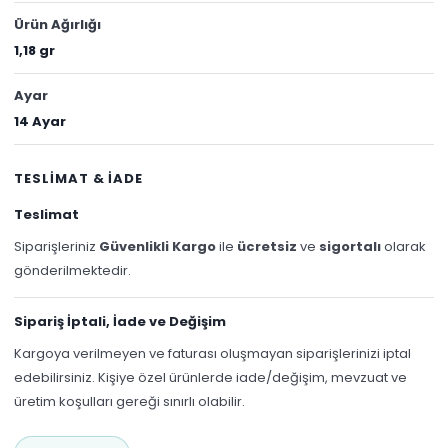
Ürün Ağırlığı
1,18 gr
Ayar
14 Ayar
TESLİMAT & İADE
Teslimat
Siparişleriniz
Güvenlikli Kargo
ile
ücretsiz
ve
sigortalı
olarak
gönderilmektedir.
Sipariş İptali, İade ve Değişim
Kargoya verilmeyen ve faturası oluşmayan siparişlerinizi iptal
edebilirsiniz. Kişiye özel ürünlerde iade/değişim, mevzuat ve
üretim koşulları gereği sınırlı olabilir.