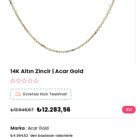
14K Altın Zincir | Acar Gold
Ücretsiz Hızlı Teslimat
₺12.283,56
₺13.648,67
%
10
İndirim
Marka
:
Acar Gold
₺4.094,52
`den başlayan taksitlerle