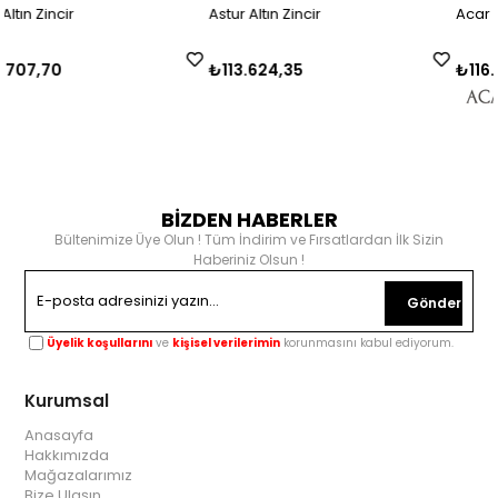
Astur Altın Zincir
Acar Gold Altın Zincir
₺113.624,35
₺116.044,75
BİZDEN HABERLER
Bültenimize Üye Olun ! Tüm İndirim ve Fırsatlardan İlk Sizin
Haberiniz Olsun !
Gönder
Üyelik koşullarını
ve
kişisel verilerimin
korunmasını kabul ediyorum.
Kurumsal
Anasayfa
Hakkımızda
Mağazalarımız
Bize Ulaşın