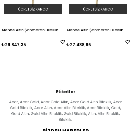
CRETSIZ KARGO
ÜCRETSIZ KARGO
Ü
ın Şahmeran Bileklik
Alenne Altın Şahmeran Bileklik
Alenne Alt
,35
₺27.488,96
₺28.297,
Etiketler
Acar
Acar Gold
Acar Gold Altın
Acar Gold Altın Bileklik
Acar
,
,
,
,
Gold Bileklik
Acar Altın
Acar Altın Bileklik
Acar Bileklik
Gold
,
,
,
,
,
Gold Altın
Gold Altın Bileklik
Gold Bileklik
Altın
Altın Bileklik
,
,
,
,
,
Bileklik
,
BİZDEN HABERLER