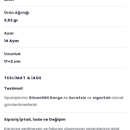
Ürün Ağırlığı
3,52 gr
Ayar
14 Ayar
Uzunluk
17+2 cm
TESLİMAT & İADE
Teslimat
Siparişleriniz
Güvenlikli Kargo
ile
ücretsiz
ve
sigortalı
olarak
gönderilmektedir.
Sipariş İptali, İade ve Değişim
Kargoya verilmeyen ve faturası oluşmayan siparişlerinizi iptal