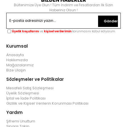
Bültenimize Üye Olun ! Tüm İndirim ve Fırsatlardan İlk Sizin
Haberiniz Olsun !
Gönder
Üyelik koşullarını
ve
kişisel verilerimin
korunmasını kabul ediyorum.
Kurumsal
Anasayfa
Hakkımızda
Mağazalarımız
Bize Ulaşın
Sözleşmeler ve Politikalar
Mesafeli Satış Sözleşmesi
Üyelik Sözleşmesi
İptal ve İade Politikası
Gizlilik ve Kişisel Verilerin Korunması Politikası
Yardım
Şifremi Unuttum
Sipariş Takip