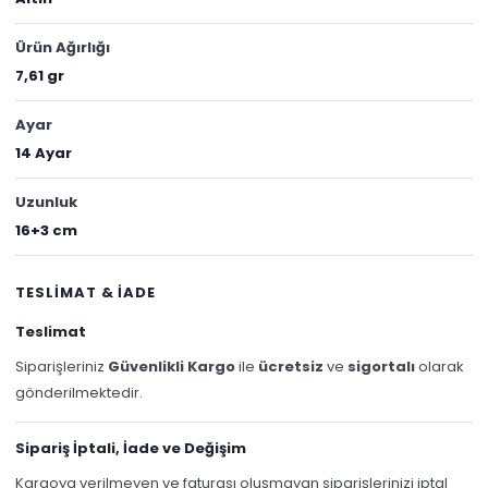
Ürün Ağırlığı
7,61 gr
Ayar
14 Ayar
Uzunluk
16+3 cm
TESLİMAT & İADE
Teslimat
Siparişleriniz
Güvenlikli Kargo
ile
ücretsiz
ve
sigortalı
olarak
gönderilmektedir.
Sipariş İptali, İade ve Değişim
Kargoya verilmeyen ve faturası oluşmayan siparişlerinizi iptal