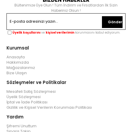
Bültenimize Üye Olun ! Tüm İndirim ve Fırsatlardan İlk Sizin
Haberiniz Olsun !
Gönder
Üyelik koşullarını
ve
kişisel verilerimin
korunmasını kabul ediyorum.
Kurumsal
Anasayfa
Hakkımızda
Mağazalarımız
Bize Ulaşın
Sözleşmeler ve Politikalar
Mesafeli Satış Sözleşmesi
Üyelik Sözleşmesi
İptal ve İade Politikası
Gizlilik ve Kişisel Verilerin Korunması Politikası
Yardım
Şifremi Unuttum
Sipariş Takip