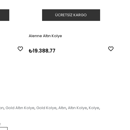
ÜCRETSIZ KARGO
Alenne Altın Kolye
Alenn
₺19.388,77
₺23
tın
Gold Altın Kolye
Gold Kolye
Altın
Altın Kolye
Kolye
,
,
,
,
,
,
!