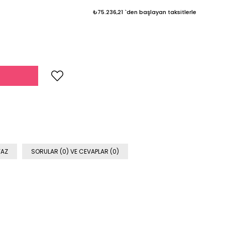
₺75.236,21
`den başlayan taksitlerle
YAZ
SORULAR (0) VE CEVAPLAR (0)