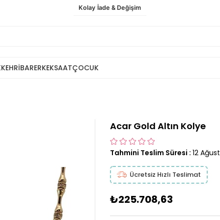
Kolay İade & Değişim
K
KEHRİBAR
ERKEK
SAAT
ÇOCUK
Acar Gold Altın Kolye
Tahmini Teslim Süresi
:
12 Ağus
Ücretsiz Hızlı Teslimat
₺225.708,63