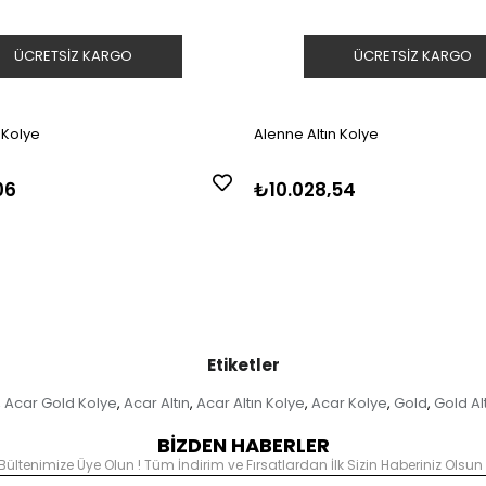
ÜCRETSIZ KARGO
ÜCRETSIZ KARGO
 Kolye
Alenne Altın Kolye
06
₺10.028,54
Etiketler
Acar Gold Kolye
Acar Altın
Acar Altın Kolye
Acar Kolye
Gold
Gold Al
,
,
,
,
,
,
BİZDEN HABERLER
Bültenimize Üye Olun ! Tüm İndirim ve Fırsatlardan İlk Sizin Haberiniz Olsun 