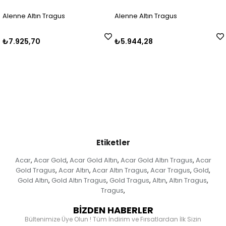
ÜCRET
ragus
Alenne Altın Tragus
Acar Gold Altın
₺5.944,28
₺16.313,47
Etiketler
Acar
Acar Gold
Acar Gold Altın
Acar Gold Altın Tragus
Acar
,
,
,
,
Gold Tragus
Acar Altın
Acar Altın Tragus
Acar Tragus
Gold
,
,
,
,
,
Gold Altın
Gold Altın Tragus
Gold Tragus
Altın
Altın Tragus
,
,
,
,
,
Tragus
,
BİZDEN HABERLER
Bültenimize Üye Olun ! Tüm İndirim ve Fırsatlardan İlk Sizin