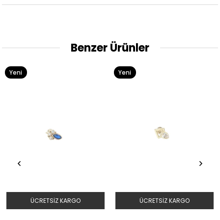
Benzer Ürünler
Yeni
Yeni
Ürün
Ürün
SIZ KARGO
ÜCRETSIZ KARGO