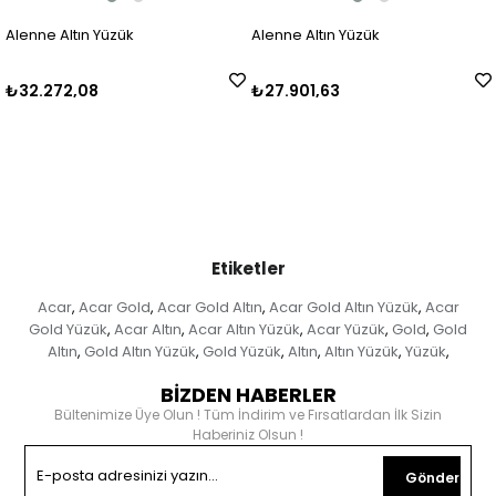
Alenne Altın Yüzük
Alenne Altın Yüzük
₺32.272,08
₺27.901,63
Etiketler
Acar
Acar Gold
Acar Gold Altın
Acar Gold Altın Yüzük
Acar
,
,
,
,
Gold Yüzük
Acar Altın
Acar Altın Yüzük
Acar Yüzük
Gold
Gold
,
,
,
,
,
Altın
Gold Altın Yüzük
Gold Yüzük
Altın
Altın Yüzük
Yüzük
,
,
,
,
,
,
BİZDEN HABERLER
Bültenimize Üye Olun ! Tüm İndirim ve Fırsatlardan İlk Sizin
Haberiniz Olsun !
Gönder