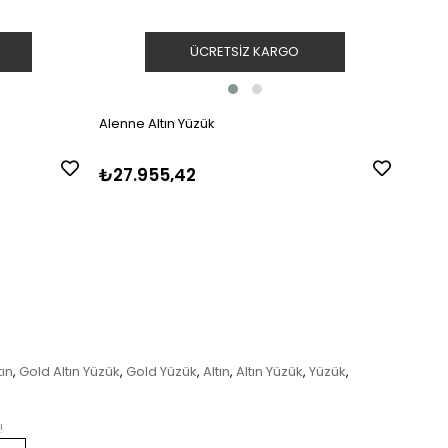
ÜCRETSIZ KARGO
Alenne Altın Yüzük
Alenn
₺27.955,42
₺17.
tın
Gold Altın Yüzük
Gold Yüzük
Altın
Altın Yüzük
Yüzük
,
,
,
,
,
,
!