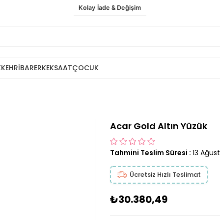
Kolay İade & Değişim
K
KEHRİBAR
ERKEK
SAAT
ÇOCUK
Acar Gold Altın Yüzük
Tahmini Teslim Süresi
:
13 Ağus
Ücretsiz Hızlı Teslimat
₺30.380,49