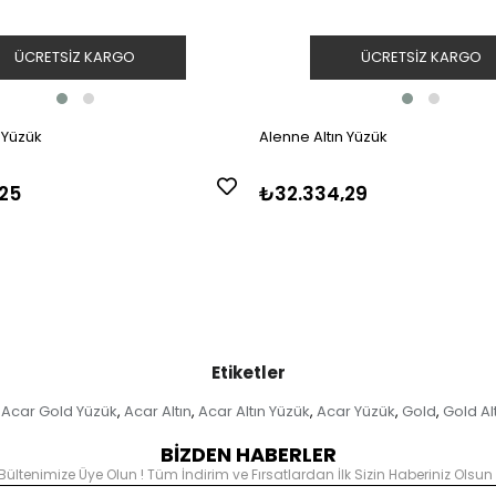
ÜCRETSIZ KARGO
ÜCRETSIZ KARGO
 Yüzük
Alenne Altın Yüzük
25
₺32.334,29
Etiketler
Acar Gold Yüzük
Acar Altın
Acar Altın Yüzük
Acar Yüzük
Gold
Gold Al
,
,
,
,
,
BİZDEN HABERLER
Bültenimize Üye Olun ! Tüm İndirim ve Fırsatlardan İlk Sizin Haberiniz Olsun 