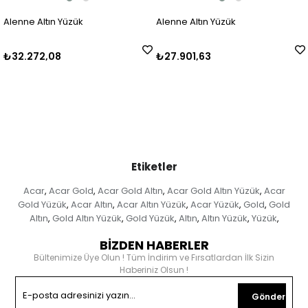
Alenne Altın Yüzük
Alenne Altın Yüzük
₺32.272,08
₺27.901,63
Etiketler
Acar
Acar Gold
Acar Gold Altın
Acar Gold Altın Yüzük
Acar
,
,
,
,
Gold Yüzük
Acar Altın
Acar Altın Yüzük
Acar Yüzük
Gold
Gold
,
,
,
,
,
Altın
Gold Altın Yüzük
Gold Yüzük
Altın
Altın Yüzük
Yüzük
,
,
,
,
,
,
BİZDEN HABERLER
Bültenimize Üye Olun ! Tüm İndirim ve Fırsatlardan İlk Sizin
Haberiniz Olsun !
Gönder