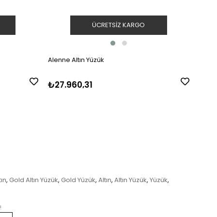
ÜCRETSIZ KARGO
Alenne Altın Yüzük
Alenn
₺27.960,31
₺17.
tın
Gold Altın Yüzük
Gold Yüzük
Altın
Altın Yüzük
Yüzük
,
,
,
,
,
,
!