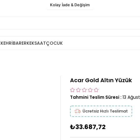
Kolay İade & Değişim
K
KEHRİBAR
ERKEK
SAAT
ÇOCUK
Acar Gold Altın Yüzük
Tahmini Teslim Süresi
:
13 Ağus
Ücretsiz Hızlı Teslimat
₺33.687,72