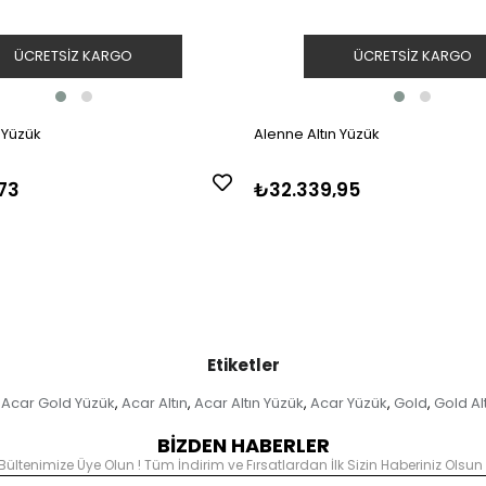
ÜCRETSIZ KARGO
ÜCRETSIZ KARGO
 Yüzük
Alenne Altın Yüzük
73
₺32.339,95
Etiketler
Acar Gold Yüzük
Acar Altın
Acar Altın Yüzük
Acar Yüzük
Gold
Gold Al
,
,
,
,
,
BİZDEN HABERLER
Bültenimize Üye Olun ! Tüm İndirim ve Fırsatlardan İlk Sizin Haberiniz Olsun 