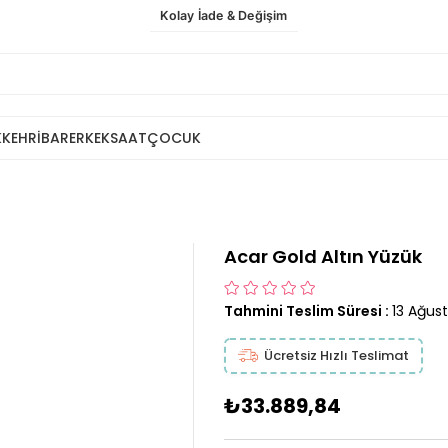
Kolay İade & Değişim
K
KEHRİBAR
ERKEK
SAAT
ÇOCUK
Acar Gold Altın Yüzük
Tahmini Teslim Süresi
:
13 Ağus
Ücretsiz Hızlı Teslimat
₺33.889,84