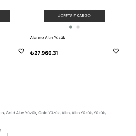
ÜCRETSIZ KARGO
Alenne Altın Yüzük
Alenn
₺27.960,31
₺17.
tın
Gold Altın Yüzük
Gold Yüzük
Altın
Altın Yüzük
Yüzük
,
,
,
,
,
,
!