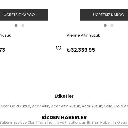
ÜCRETSIZ KARGO
ÜCRETSIZ KARGO
 Yüzük
Alenne Altın Yüzük
73
₺32.339,95
Etiketler
Acar Gold Yüzük
Acar Altın
Acar Altın Yüzük
Acar Yüzük
Gold
Gold Al
,
,
,
,
,
BİZDEN HABERLER
Bültenimize Üye Olun ! Tüm İndirim ve Fırsatlardan İlk Sizin Haberiniz Olsun 