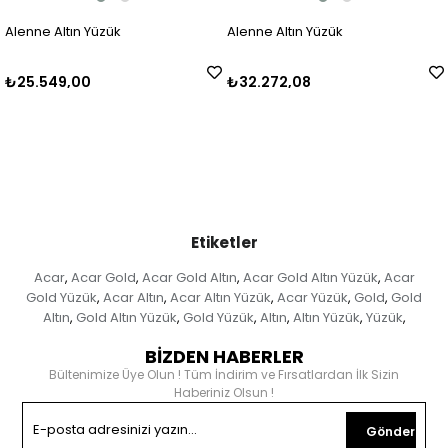
Alenne Altın Yüzük
Alenne Altın Yüzük
₺32.272,08
₺27.901,63
Etiketler
Acar
Acar Gold
Acar Gold Altın
Acar Gold Altın Yüzük
Acar
,
,
,
,
Gold Yüzük
Acar Altın
Acar Altın Yüzük
Acar Yüzük
Gold
Gold
,
,
,
,
,
Altın
Gold Altın Yüzük
Gold Yüzük
Altın
Altın Yüzük
Yüzük
,
,
,
,
,
,
BİZDEN HABERLER
Bültenimize Üye Olun ! Tüm İndirim ve Fırsatlardan İlk Sizin
Haberiniz Olsun !
Gönder