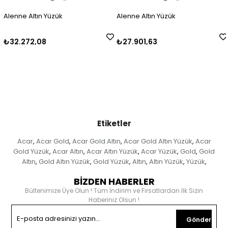
Alenne Altın Yüzük
Alenne Altın Yüzük
₺32.272,08
₺27.901,63
Etiketler
Acar
Acar Gold
Acar Gold Altın
Acar Gold Altın Yüzük
Acar
,
,
,
,
Gold Yüzük
Acar Altın
Acar Altın Yüzük
Acar Yüzük
Gold
Gold
,
,
,
,
,
Altın
Gold Altın Yüzük
Gold Yüzük
Altın
Altın Yüzük
Yüzük
,
,
,
,
,
,
BİZDEN HABERLER
Bültenimize Üye Olun ! Tüm İndirim ve Fırsatlardan İlk Sizin
Haberiniz Olsun !
Gönder