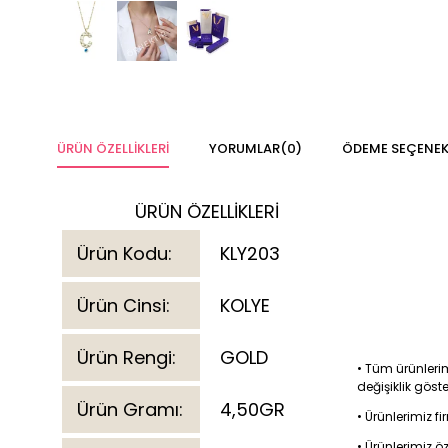
ÜRÜN ÖZELLIKLERI
YORUMLAR
(0)
ÖDEME SEÇENEK
ÜRÜN ÖZELLİKLERİ
Ürün Kodu:
KLY203
Ürün Cinsi:
KOLYE
Ürün Rengi:
GOLD
• Tüm ürünlerim
değişiklik göst
Ürün Gramı:
4,50GR
• Ürünlerimiz 
• Ürünlerimiz ö