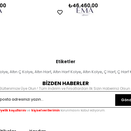
,00
₺46.460,00
Etiketler
Kolye
Altın Ç Kolye
Altın Harf
Altın Harf Kolye
Altın Kolye
Ç Harf
Ç Harf 
,
,
,
,
,
,
BİZDEN HABERLER
Bültenimize Üye Olun ! Tüm İndirim ve Fırsatlardan İlk Sizin Haberiniz Olsun 
Gönd
yelik koşullarını
ve
kişisel verilerimin
korunmasını kabul ediyorum.