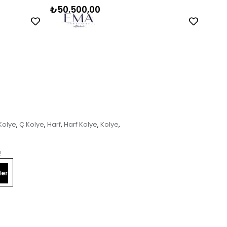
₺50.500,00
₺45
Kolye
Ç Kolye
Harf
Harf Kolye
Kolye
,
,
,
,
,
!
er