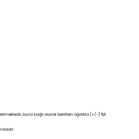
tilmektedir, buna bağlı olarak belirtilen ağırlıkta (+/-) %5
ındadır.