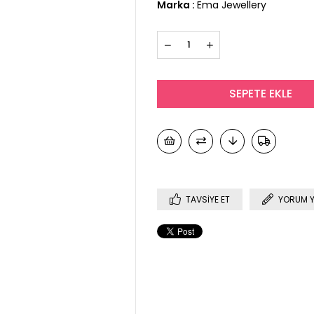
Marka
:
Ema Jewellery
TAVSIYE ET
YORUM 