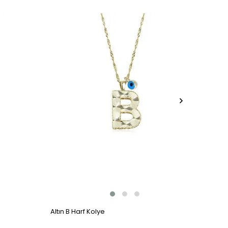
Altın B Harf Kolye
Altın 