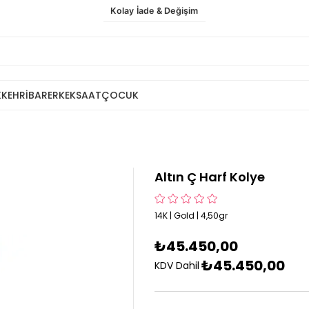
Kolay İade & Değişim
K
KEHRİBAR
ERKEK
SAAT
ÇOCUK
Altın Ç Harf Kolye
14K | Gold | 4,50gr
₺45.450,00
₺45.450,00
KDV Dahil