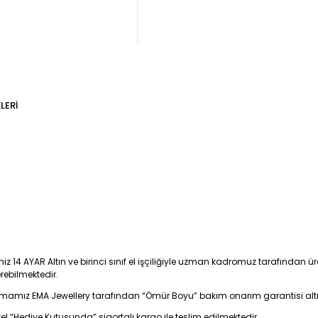
LERI
iz 14 AYAR Altın ve birinci sınıf el işçiliğiyle uzman kadromuz tarafından üre
erebilmektedir.
firmamız EMA Jewellery tarafından “Ömür Boyu” bakım onarım garantisi alt
zel “Hediye Kutusunda” sigortalı kargo ile teslim edilmektedir.