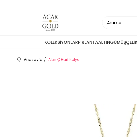
KOLEKSİYONLAR
PIRLANTA
ALTIN
GÜMÜŞ
ÇELİ
Anasayfa
Altın Ç Harf Kolye