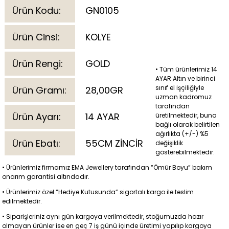
Ürün Kodu:
GN0105
Ürün Cinsi:
KOLYE
Ürün Rengi:
GOLD
• Tüm ürünlerimiz 14
AYAR Altın ve birinci
sınıf el işçiliğiyle
Ürün Gramı:
28,00GR
uzman kadromuz
tarafından
Ürün Ayarı:
14 AYAR
üretilmektedir, buna
bağlı olarak belirtilen
ağırlıkta (+/-) %5
Ürün Ebatı:
55CM ZİNCİR
değişiklik
gösterebilmektedir.
• Ürünlerimiz firmamız EMA Jewellery tarafından “Ömür Boyu” bakım
onarım garantisi altındadır.
• Ürünlerimiz özel “Hediye Kutusunda” sigortalı kargo ile teslim
edilmektedir.
• Siparişleriniz aynı gün kargoya verilmektedir, stoğumuzda hazır
olmayan ürünler ise en geç 7 iş günü içinde üretimi yapılıp kargoya