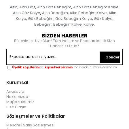
Altın
Altın Göz
Altın Göz Bebeğim
Altın Göz Bebeğim Kolye
,
,
,
,
Altın Göz Kolye
Altın Bebeğim
Altın Bebeğim Kolye
Altın
,
,
,
Kolye
Göz Bebeğim
Göz Bebeğim Kolye
Göz Kolye
,
,
,
,
Bebeğim
Bebeğim Kolye
Kolye
,
,
,
BİZDEN HABERLER
Bültenimize Üye Olun ! Tüm İndirim ve Fırsatlardan İlk Sizin
Haberiniz Olsun !
Gönder
Üyelik koşullarını
ve
kişisel verilerimin
korunmasını kabul ediyorum.
Kurumsal
Anasayfa
Hakkımızda
Mağazalarımız
Bize Ulaşın
Sözleşmeler ve Politikalar
Mesafeli Satış Sözleşmesi