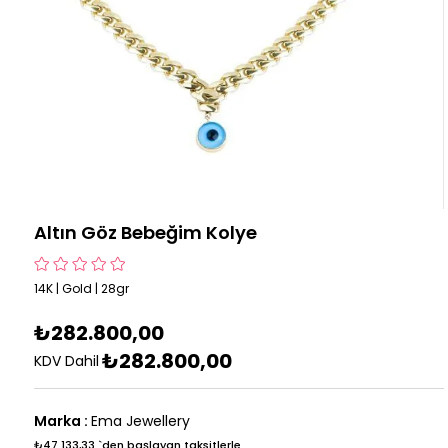
Altın Göz Bebeğim Kolye
14K | Gold | 28gr
₺282.800,00
₺282.800,00
KDV Dahil
Marka
:
Ema Jewellery
₺47.133,33
`den başlayan taksitlerle