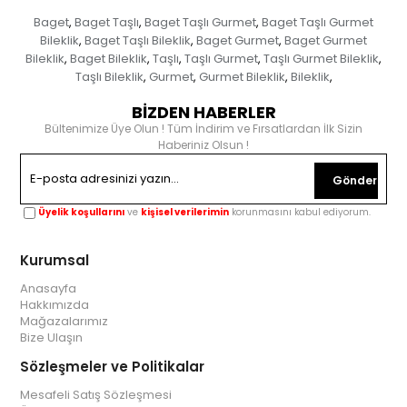
Baget
Baget Taşlı
Baget Taşlı Gurmet
Baget Taşlı Gurmet
,
,
,
Bileklik
Baget Taşlı Bileklik
Baget Gurmet
Baget Gurmet
,
,
,
Bileklik
Baget Bileklik
Taşlı
Taşlı Gurmet
Taşlı Gurmet Bileklik
,
,
,
,
,
Taşlı Bileklik
Gurmet
Gurmet Bileklik
Bileklik
,
,
,
,
BİZDEN HABERLER
Bültenimize Üye Olun ! Tüm İndirim ve Fırsatlardan İlk Sizin
Haberiniz Olsun !
Gönder
Üyelik koşullarını
ve
kişisel verilerimin
korunmasını kabul ediyorum.
Kurumsal
Anasayfa
Hakkımızda
Mağazalarımız
Bize Ulaşın
Sözleşmeler ve Politikalar
Mesafeli Satış Sözleşmesi