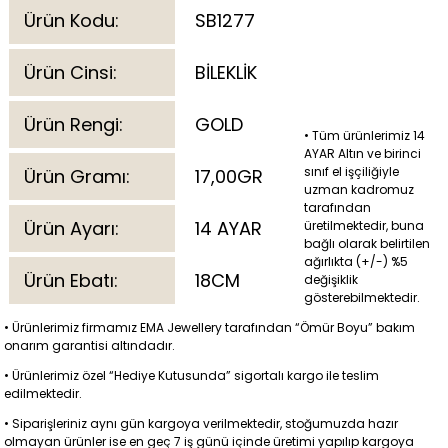
Ürün Kodu:
SB1277
Ürün Cinsi:
BİLEKLİK
Ürün Rengi:
GOLD
• Tüm ürünlerimiz 14
AYAR Altın ve birinci
sınıf el işçiliğiyle
Ürün Gramı:
17,00GR
uzman kadromuz
tarafından
Ürün Ayarı:
14 AYAR
üretilmektedir, buna
bağlı olarak belirtilen
ağırlıkta (+/-) %5
Ürün Ebatı:
18CM
değişiklik
gösterebilmektedir.
• Ürünlerimiz firmamız EMA Jewellery tarafından “Ömür Boyu” bakım
onarım garantisi altındadır.
• Ürünlerimiz özel “Hediye Kutusunda” sigortalı kargo ile teslim
edilmektedir.
• Siparişleriniz aynı gün kargoya verilmektedir, stoğumuzda hazır
olmayan ürünler ise en geç 7 iş günü içinde üretimi yapılıp kargoya