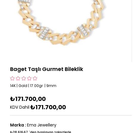
Baget Taşlı Gurmet Bileklik
14K | Gold | 17.00gr | 9mm
₺171.700,00
₺171.700,00
KDV Dahil
Marka
:
Ema Jewellery
₺28.616,67
`den başlayan taksitlerle