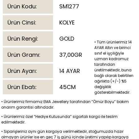
Ürün Kodu:
SM1277
Ürün Cinsi:
KOLYE
Ürün Rengi:
GOLD
• Tüm ürünlerimiz 14
AYAR Altın ve birinci
sınıf el işçiliğiyle
Ürün Gramı:
37,00GR
uzman kadromuz
tarafından
Ürün Ayarı:
14 AYAR
üretilmektedir, buna
bağlı olarak belirtilen
ağırlıkta (+/-) %5
Ürün Ebatı:
45CM
değişiklik
gösterebilmektedir.
• Ürünlerimiz firmamız EMA Jewellery tarafından “Ömür Boyu” bakım
onarım garantisi altındadır.
• Ürünlerimiz özel “Hediye Kutusunda” sigortalı kargo ile teslim
edilmektedir.
• Siparişleriniz aynı gün kargoya verilmektedir, stoğumuzda hazır
olmayan ürünler ise en geç 7 iş günü içinde üretimi yapılıp kargoya