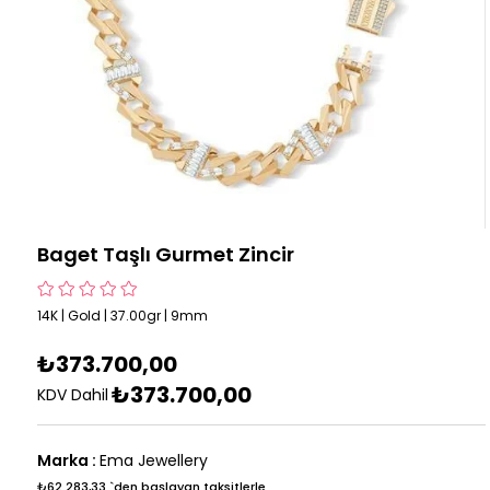
Baget Taşlı Gurmet Zincir
14K | Gold | 37.00gr | 9mm
₺373.700,00
₺373.700,00
KDV Dahil
Marka
:
Ema Jewellery
₺62.283,33
`den başlayan taksitlerle