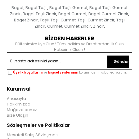
Baget
Baget Taşlı
Baget Taşlı Gurmet
Baget Taşlı Gurmet
,
,
,
Zincir
Baget Taşlı Zincir
Baget Gurmet
Baget Gurmet Zincir
,
,
,
,
Baget Zincir
Taşlı
Taşlı Gurmet
Taşlı Gurmet Zincir
Taşlı
,
,
,
,
Zincir
Gurmet
Gurmet Zincir
Zincir
,
,
,
,
BİZDEN HABERLER
Bültenimize Üye Olun ! Tüm İndirim ve Fırsatlardan İlk Sizin
Haberiniz Olsun !
Gönder
Üyelik koşullarını
ve
kişisel verilerimin
korunmasını kabul ediyorum.
Kurumsal
Anasayfa
Hakkımızda
Mağazalarımız
Bize Ulaşın
Sözleşmeler ve Politikalar
Mesafeli Satış Sözleşmesi