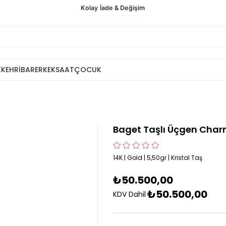
Kolay İade & Değişim
K
KEHRİBAR
ERKEK
SAAT
ÇOCUK
Baget Taşlı Üçgen Cha
14K | Gold | 5,50gr | Kristal Taş
₺50.500,00
₺50.500,00
KDV Dahil