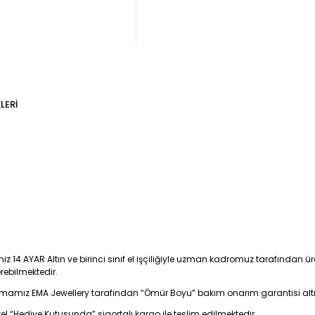
LERI
iz 14 AYAR Altın ve birinci sınıf el işçiliğiyle uzman kadromuz tarafından üre
erebilmektedir.
firmamız EMA Jewellery tarafından “Ömür Boyu” bakım onarım garantisi alt
zel “Hediye Kutusunda” sigortalı kargo ile teslim edilmektedir.