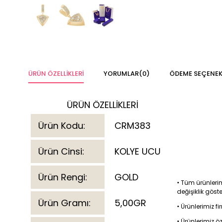
ÜRÜN ÖZELLIKLERI
YORUMLAR
(0)
ÖDEME SEÇENEK
ÜRÜN ÖZELLİKLERİ
Ürün Kodu:
CRM383
Ürün Cinsi:
KOLYE UCU
Ürün Rengi:
GOLD
• Tüm ürünlerim
değişiklik göst
Ürün Gramı:
5,00GR
• Ürünlerimiz 
• Ürünlerimiz ö