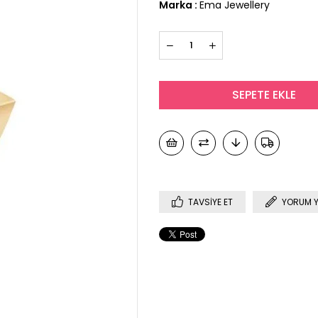
Marka
:
Ema Jewellery
TAVSIYE ET
YORUM 