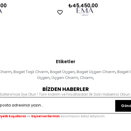
,00
₺45.450,00
Etiketler
 Charm
Baget Taşlı Charm
Baget Üçgen
Baget Üçgen Charm
Baget 
,
,
,
,
Üçgen
Üçgen Charm
Charm
,
,
,
BİZDEN HABERLER
Bültenimize Üye Olun ! Tüm İndirim ve Fırsatlardan İlk Sizin Haberiniz Olsun 
Gönd
yelik koşullarını
ve
kişisel verilerimin
korunmasını kabul ediyorum.