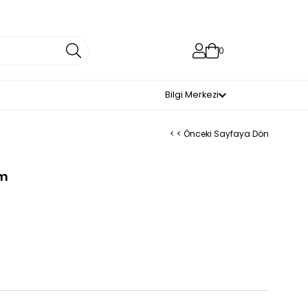
0
Bilgi Merkezi
< < Önceki Sayfaya Dön
rm