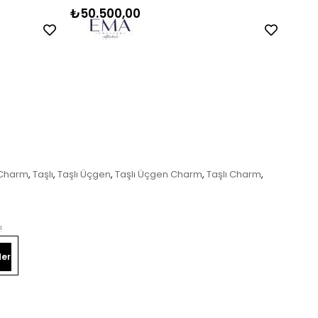
₺50.500,00
₺38
Charm
Taşlı
Taşlı Üçgen
Taşlı Üçgen Charm
Taşlı Charm
,
,
,
,
,
!
er