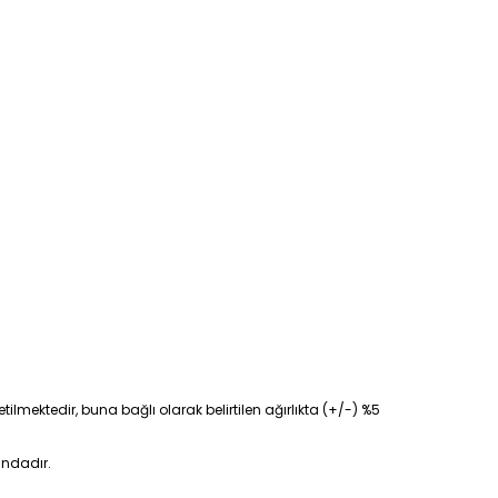
tilmektedir, buna bağlı olarak belirtilen ağırlıkta (+/-) %5
ındadır.