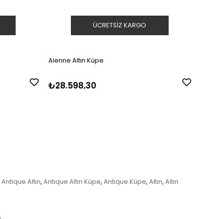
ÜCRETSIZ KARGO
Alenne Altın Küpe
Alenn
₺28.598,30
₺24.
Antique Altın
Antique Altın Küpe
Antique Küpe
Altın
Altın
,
,
,
,