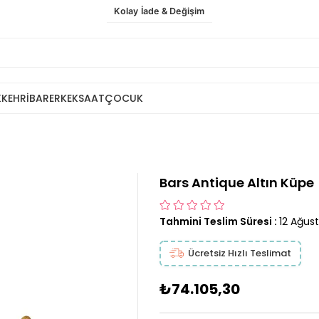
Kolay İade & Değişim
K
KEHRİBAR
ERKEK
SAAT
ÇOCUK
Bars Antique Altın Küpe
Tahmini Teslim Süresi
:
12 Ağus
Ücretsiz Hızlı Teslimat
₺74.105,30