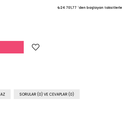
₺24.701,77
`den başlayan taksitlerle
YAZ
SORULAR (0) VE CEVAPLAR (0)