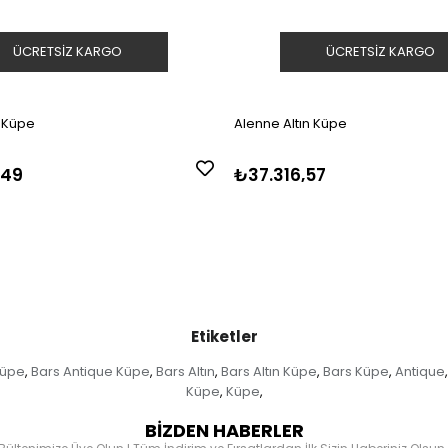
ÜCRETSIZ KARGO
ÜCRETSIZ KARGO
n Küpe
Alenne Altın Küpe
,49
₺37.316,57
Etiketler
Küpe
Bars Antique Küpe
Bars Altın
Bars Altın Küpe
Bars Küpe
Antique
,
,
,
,
,
,
Küpe
Küpe
,
,
BİZDEN HABERLER