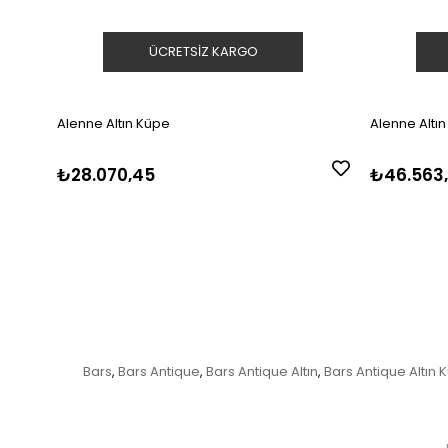
ÜCRETSIZ KARGO
Alenne Altın Küpe
Alenne Altı
₺28.070,45
₺46.563
Bars
Bars Antique
Bars Antique Altın
Bars Antique Altın 
,
,
,