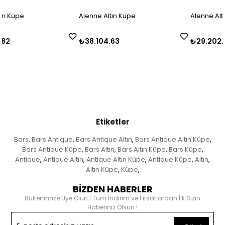
Alenne Altın Küpe
Alenne Altın Küpe
₺38.104,63
₺29.202,25
Etiketler
Bars
Bars Antique
Bars Antique Altın
Bars Antique Altın Küpe
,
,
,
,
Bars Antique Küpe
Bars Altın
Bars Altın Küpe
Bars Küpe
,
,
,
,
Antique
Antique Altın
Antique Altın Küpe
Antique Küpe
Altın
,
,
,
,
,
Altın Küpe
Küpe
,
,
BİZDEN HABERLER
Bültenimize Üye Olun ! Tüm İndirim ve Fırsatlardan İlk Sizin
Haberiniz Olsun !