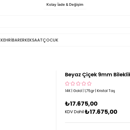
Kolay İade & Değişim
K
KEHRİBAR
ERKEK
SAAT
ÇOCUK
Beyaz Çiçek 9mm Bilekl
14K | Gold | 1,75gr | Kristal Taş
₺17.675,00
₺17.675,00
KDV Dahil