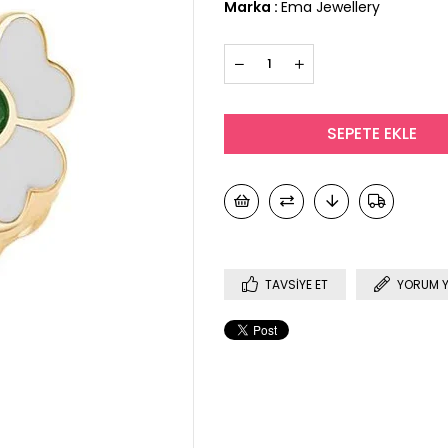
Marka
:
Ema Jewellery
TAVSIYE ET
YORUM 