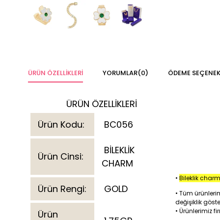
ÜRÜN ÖZELLIKLERI
YORUMLAR
(0)
ÖDEME SEÇENEK
ÜRÜN ÖZELLİKLERİ
Ürün Kodu:
BC056
BİLEKLİK
Ürün Cinsi:
CHARM
•
Bileklik char
Ürün Rengi:
GOLD
• Tüm ürünlerim
değişiklik göst
• Ürünlerimiz 
Ürün