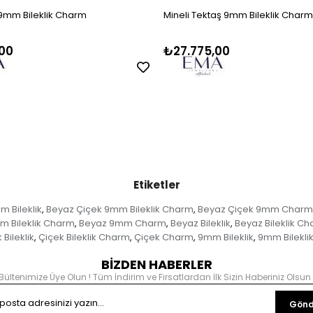
 9mm Bileklik Charm
Mineli Tektaş 9mm Bileklik Charm
00
₺27.775,00
Etiketler
 Bileklik
Beyaz Çiçek 9mm Bileklik Charm
Beyaz Çiçek 9mm Charm
,
,
 Bileklik Charm
Beyaz 9mm Charm
Beyaz Bileklik
Beyaz Bileklik C
,
,
,
 Bileklik
Çiçek Bileklik Charm
Çiçek Charm
9mm Bileklik
9mm Bilekli
,
,
,
,
BİZDEN HABERLER
Bültenimize Üye Olun ! Tüm İndirim ve Fırsatlardan İlk Sizin Haberiniz Olsun 
Gönd