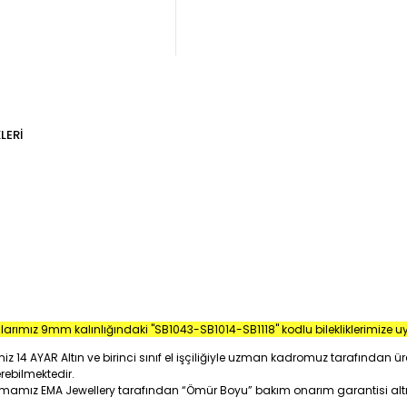
LERI
mlarımız 9mm kalınlığındaki "SB1043-SB1014-SB1118" kodlu bilekliklerimize 
iz 14 AYAR Altın ve birinci sınıf el işçiliğiyle uzman kadromuz tarafından üre
erebilmektedir.
firmamız EMA Jewellery tarafından “Ömür Boyu” bakım onarım garantisi alt