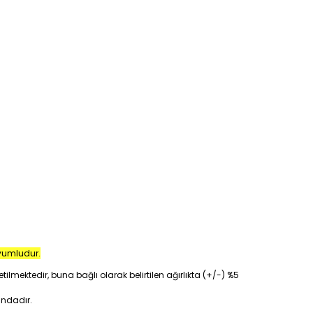
uyumludur.
tilmektedir, buna bağlı olarak belirtilen ağırlıkta (+/-) %5
ındadır.