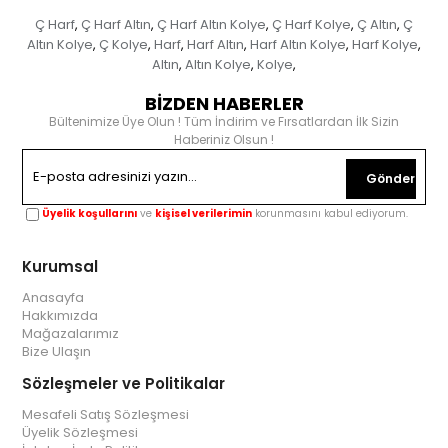
Ç Harf
Ç Harf Altın
Ç Harf Altın Kolye
Ç Harf Kolye
Ç Altın
Ç
,
,
,
,
,
Altın Kolye
Ç Kolye
Harf
Harf Altın
Harf Altın Kolye
Harf Kolye
,
,
,
,
,
,
Altın
Altın Kolye
Kolye
,
,
,
BİZDEN HABERLER
Bültenimize Üye Olun ! Tüm İndirim ve Fırsatlardan İlk Sizin
Haberiniz Olsun !
Gönder
Üyelik koşullarını
ve
kişisel verilerimin
korunmasını kabul ediyorum.
Kurumsal
Anasayfa
Hakkımızda
Mağazalarımız
Bize Ulaşın
Sözleşmeler ve Politikalar
Mesafeli Satış Sözleşmesi
Üyelik Sözleşmesi