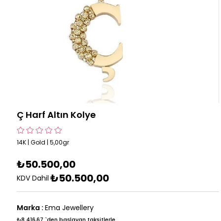
Ç Harf Altın Kolye
14K | Gold | 5,00gr
₺50.500,00
₺50.500,00
KDV Dahil
Marka
:
Ema Jewellery
₺8.416,67
`den başlayan taksitlerle