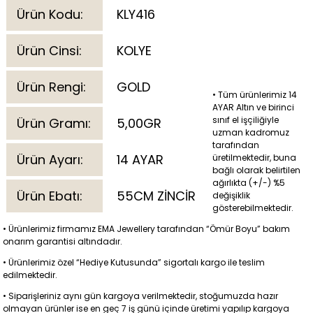
Ürün Kodu:
KLY416
Ürün Cinsi:
KOLYE
Ürün Rengi:
GOLD
• Tüm ürünlerimiz 14
AYAR Altın ve birinci
sınıf el işçiliğiyle
Ürün Gramı:
5,00GR
uzman kadromuz
tarafından
Ürün Ayarı:
14 AYAR
üretilmektedir, buna
bağlı olarak belirtilen
ağırlıkta (+/-) %5
Ürün Ebatı:
55CM ZİNCİR
değişiklik
gösterebilmektedir.
• Ürünlerimiz firmamız EMA Jewellery tarafından “Ömür Boyu” bakım
onarım garantisi altındadır.
• Ürünlerimiz özel “Hediye Kutusunda” sigortalı kargo ile teslim
edilmektedir.
• Siparişleriniz aynı gün kargoya verilmektedir, stoğumuzda hazır
olmayan ürünler ise en geç 7 iş günü içinde üretimi yapılıp kargoya