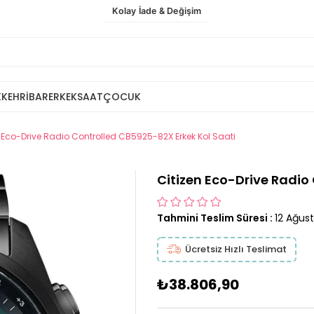
Kolay İade & Değişim
K
KEHRİBAR
ERKEK
SAAT
ÇOCUK
n Eco-Drive Radio Controlled CB5925-82X Erkek Kol Saati
Citizen Eco-Drive Radio
Tahmini Teslim Süresi
:
12 Ağus
Ücretsiz Hızlı Teslimat
₺38.806,90