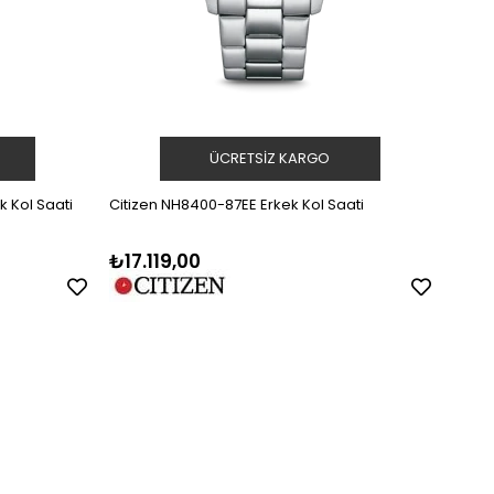
ÜCRETSIZ KARGO
k Kol Saati
Citizen NH8400-87EE Erkek Kol Saati
Citiz
₺17.119,00
₺16