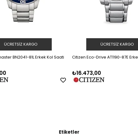
ÜCRETSIZ KARGO
ÜCRETSIZ KARGO
aster BN2041-81L Erkek Kol Saati
Citizen Eco-Drive AT1190-87E Erke
00
₺16.473,00
Etiketler