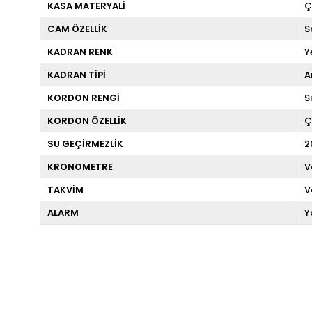
KASA MATERYALİ
Ç
CAM ÖZELLİK
S
KADRAN RENK
Y
KADRAN TİPİ
A
KORDON RENGİ
S
KORDON ÖZELLİK
Ç
SU GEÇİRMEZLİK
2
KRONOMETRE
V
TAKVİM
V
ALARM
Y