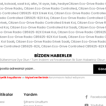
aat
kolsaat
saat kol
altın
14 ayar
takı
hediyeCitizen Eco-Drive Radio
,
,
,
,
,
,
Eco-Drive Radio
Citizen Eco-Drive Radio Controlled
Citizen Eco-Drive
,
,
io Controlled CB5925-82X Erkek Kol
Citizen Eco-Drive Radio Controlle
,
Radio Controlled CB5925-82X Kol
Citizen Eco-Drive Radio Controlled 
,
Erkek
Citizen Eco-Drive Radio Controlled Erkek Kol
Citizen Eco-Drive R
,
,
ed Kol
Citizen Eco-Drive Radio Controlled Kol Saati
Citizen Eco-Drive 
,
,
Eco-Drive Radio CB5925-82X Erkek Kol
Citizen Eco-Drive Radio CB5925
,
tizen Eco-Drive Radio CB5925-82X Kol Saati
Citizen Eco-Drive Radio
,
 Kol Saati
Citizen Eco-Drive Radio Erkek Saati
Citizen Eco-Drive Radi
,
,
ive Controlled CB5925-82X
Citizen Eco-Drive Controlled CB5925-82X 
,
BİZDEN HABERLER
Bültenimize Üye Olun ! Tüm İndirim ve Fırsatlardan İlk Sizin Haberiniz Olsun 
Gönd
yelik koşullarını
ve
kişisel verilerimin
korunmasını kabul ediyorum.
itikalar
Yardım
Faceboo
esi
Şifremi Unuttum
Youtube