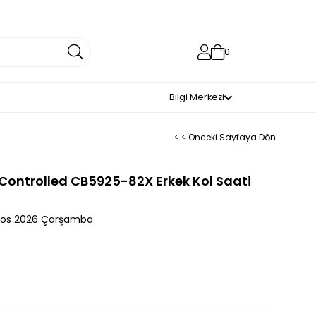
0
Bilgi Merkezi
< < Önceki Sayfaya Dön
 Controlled CB5925-82X Erkek Kol Saati
tos 2026 Çarşamba