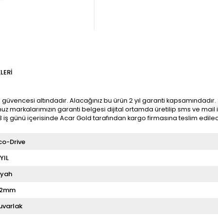
LERI
t
güvencesi altındadır. Alacağınız bu ürün 2 yıl garanti kapsamındadır. Si
uz markalarımızın garanti belgesi dijital ortamda üretilip sms ve mail 
3 iş günü içerisinde Acar Gold tarafından kargo firmasına teslim edilec
co-Drive
 YIL
iyah
42mm
uvarlak