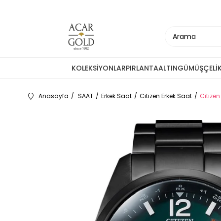
KOLEKSİYONLAR
PIRLANTA
ALTIN
GÜMÜŞ
ÇELİ
Anasayfa
SAAT
Erkek Saat
Citizen Erkek Saat
Citize