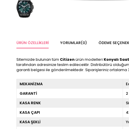
ÜRÜN ÖZELLIKLERI
YORUMLAR
(0)
ÖDEME SEÇENEK
Sitemizde bulunan tüm
Citizen
ürün modelleri
Konyalı Saa
tarafından adresinize teslim edilecektir. Distribütörü olduğum
garanti belgesi ile gönderilmektedir. Siparişleriniz ortalama 
MEKANİZMA
E
GARANTİ
2
KASA RENK
S
KASA ÇAPI
KASA ŞEKLİ
Y