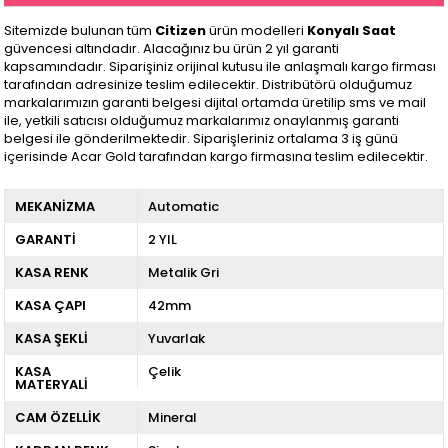
Sitemizde bulunan tüm
Citizen
ürün modelleri
Konyalı Saat
güvencesi altındadır. Alacağınız bu ürün 2 yıl garanti
kapsamındadır. Siparişiniz orijinal kutusu ile anlaşmalı kargo firması
tarafından adresinize teslim edilecektir. Distribütörü olduğumuz
markalarımızın garanti belgesi dijital ortamda üretilip sms ve mail
ile, yetkili satıcısı olduğumuz markalarımız onaylanmış garanti
belgesi ile gönderilmektedir. Siparişleriniz ortalama 3 iş günü
içerisinde Acar Gold tarafından kargo firmasına teslim edilecektir.
MEKANİZMA
Automatic
GARANTİ
2 YIL
KASA RENK
Metalik Gri
KASA ÇAPI
42mm
KASA ŞEKLİ
Yuvarlak
KASA
Çelik
MATERYALİ
CAM ÖZELLİK
Mineral