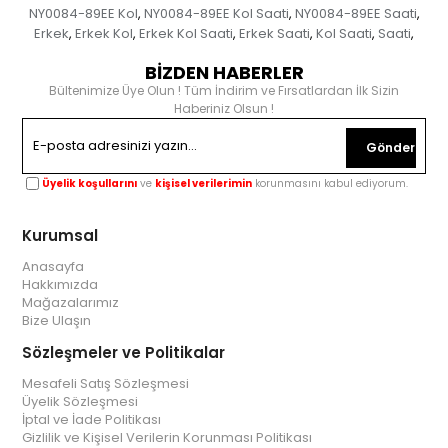
NY0084-89EE Kol
NY0084-89EE Kol Saati
NY0084-89EE Saati
,
,
,
Erkek
Erkek Kol
Erkek Kol Saati
Erkek Saati
Kol Saati
Saati
,
,
,
,
,
,
BİZDEN HABERLER
Bültenimize Üye Olun ! Tüm İndirim ve Fırsatlardan İlk Sizin
Haberiniz Olsun !
Gönder
Üyelik koşullarını
ve
kişisel verilerimin
korunmasını kabul ediyorum.
Kurumsal
Anasayfa
Hakkımızda
Mağazalarımız
Bize Ulaşın
Sözleşmeler ve Politikalar
Mesafeli Satış Sözleşmesi
Üyelik Sözleşmesi
İptal ve İade Politikası
Gizlilik ve Kişisel Verilerin Korunması Politikası