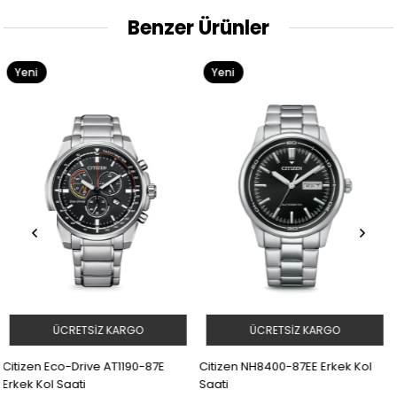
Benzer Ürünler
Yeni
Yeni
Ürün
Ürün
GO
ÜCRETSIZ KARGO
ÜCRETSIZ KARG
0-87E
Citizen NH8400-87EE Erkek Kol
Citizen NH8400-87LE Erk
Saati
Saati