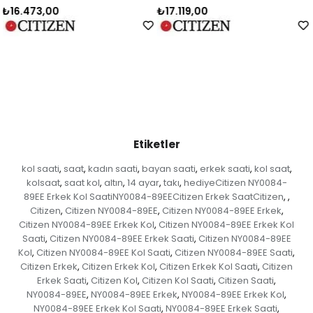
₺17.119,00
₺16.473,00
Etiketler
kol saati
saat
kadın saati
bayan saati
erkek saati
kol saat
,
,
,
,
,
,
kolsaat
saat kol
altın
14 ayar
takı
hediyeCitizen NY0084-
,
,
,
,
,
89EE Erkek Kol SaatiNY0084-89EECitizen Erkek SaatCitizen
,
,
Citizen
Citizen NY0084-89EE
Citizen NY0084-89EE Erkek
,
,
,
Citizen NY0084-89EE Erkek Kol
Citizen NY0084-89EE Erkek Kol
,
Saati
Citizen NY0084-89EE Erkek Saati
Citizen NY0084-89EE
,
,
Kol
Citizen NY0084-89EE Kol Saati
Citizen NY0084-89EE Saati
,
,
,
Citizen Erkek
Citizen Erkek Kol
Citizen Erkek Kol Saati
Citizen
,
,
,
Erkek Saati
Citizen Kol
Citizen Kol Saati
Citizen Saati
,
,
,
,
NY0084-89EE
NY0084-89EE Erkek
NY0084-89EE Erkek Kol
,
,
,
NY0084-89EE Erkek Kol Saati
NY0084-89EE Erkek Saati
,
,