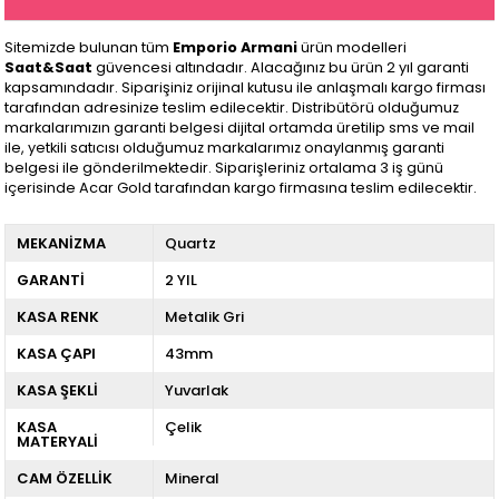
Sitemizde bulunan tüm
Emporio Armani
ürün modelleri
Saat&Saat
güvencesi altındadır. Alacağınız bu ürün 2 yıl garanti
kapsamındadır. Siparişiniz orijinal kutusu ile anlaşmalı kargo firması
tarafından adresinize teslim edilecektir. Distribütörü olduğumuz
markalarımızın garanti belgesi dijital ortamda üretilip sms ve mail
ile, yetkili satıcısı olduğumuz markalarımız onaylanmış garanti
belgesi ile gönderilmektedir. Siparişleriniz ortalama 3 iş günü
içerisinde Acar Gold tarafından kargo firmasına teslim edilecektir.
MEKANİZMA
Quartz
GARANTİ
2 YIL
KASA RENK
Metalik Gri
KASA ÇAPI
43mm
KASA ŞEKLİ
Yuvarlak
KASA
Çelik
MATERYALİ
CAM ÖZELLİK
Mineral