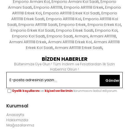
Emporio Armani Kol
Emporio Armani Kol Saati
Emporio
,
,
Armani Saati
Emporio AR11118
Emporio AR11118 Erkek
Emporio
,
,
,
AR11118 Erkek Kol
Emporio AR11118 Erkek Kol Saati
Emporio
,
,
AR11118 Erkek Saati
Emporio AR11118 Kol
Emporio AR11118 Kol
,
,
Saati
Emporio AR11118 Saati
Emporio Erkek
Emporio Erkek Kol
,
,
,
,
Emporio Erkek Kol Saati
Emporio Erkek Saati
Emporio Kol
,
,
,
Emporio Kol Saati
Emporio Saati
Armani
Armani AR11118
,
,
,
,
Armani AR11118 Erkek
Armani AR11118 Erkek Kol
Armani AR11118
,
,
Erkek Kol Saati
Armani AR11118 Erkek Saati
,
,
BİZDEN HABERLER
Bültenimize Üye Olun ! Tüm İndirim ve Fırsatlardan İlk Sizin
Haberiniz Olsun !
Gönder
Üyelik koşullarını
ve
kişisel verilerimin
korunmasını kabul ediyorum.
Kurumsal
Anasayfa
Hakkımızda
Mağazalarımız