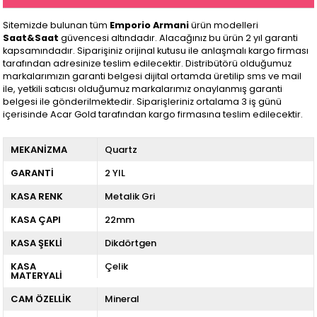
Sitemizde bulunan tüm
Emporio Armani
ürün modelleri
Saat&Saat
güvencesi altındadır. Alacağınız bu ürün 2 yıl garanti
kapsamındadır. Siparişiniz orijinal kutusu ile anlaşmalı kargo firması
tarafından adresinize teslim edilecektir. Distribütörü olduğumuz
markalarımızın garanti belgesi dijital ortamda üretilip sms ve mail
ile, yetkili satıcısı olduğumuz markalarımız onaylanmış garanti
belgesi ile gönderilmektedir. Siparişleriniz ortalama 3 iş günü
içerisinde Acar Gold tarafından kargo firmasına teslim edilecektir.
MEKANİZMA
Quartz
GARANTİ
2 YIL
KASA RENK
Metalik Gri
KASA ÇAPI
22mm
KASA ŞEKLİ
Dikdörtgen
KASA
Çelik
MATERYALİ
CAM ÖZELLİK
Mineral