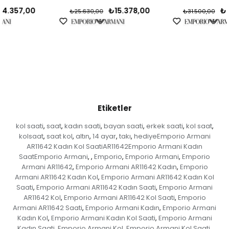
₺15.378,00
₺22.050,00
₺25.630,00
₺31.500,00
Etiketler
kol saati
saat
kadın saati
bayan saati
erkek saati
kol saat
,
,
,
,
,
,
kolsaat
saat kol
altın
14 ayar
takı
hediyeEmporio Armani
,
,
,
,
,
AR11642 Kadın Kol SaatiAR11642Emporio Armani Kadın
SaatEmporio Armani
Emporio
Emporio Armani
Emporio
,
,
,
,
Armani AR11642
Emporio Armani AR11642 Kadın
Emporio
,
,
Armani AR11642 Kadın Kol
Emporio Armani AR11642 Kadın Kol
,
Saati
Emporio Armani AR11642 Kadın Saati
Emporio Armani
,
,
AR11642 Kol
Emporio Armani AR11642 Kol Saati
Emporio
,
,
Armani AR11642 Saati
Emporio Armani Kadın
Emporio Armani
,
,
Kadın Kol
Emporio Armani Kadın Kol Saati
Emporio Armani
,
,
Kadın Saati
Emporio Armani Kol
Emporio Armani Kol Saati
,
,
,