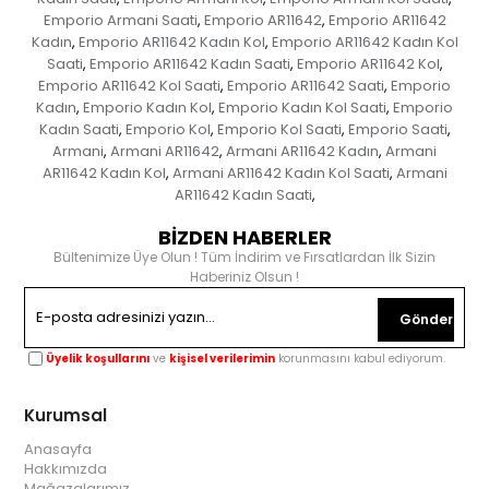
Emporio Armani Saati
Emporio AR11642
Emporio AR11642
,
,
Kadın
Emporio AR11642 Kadın Kol
Emporio AR11642 Kadın Kol
,
,
Saati
Emporio AR11642 Kadın Saati
Emporio AR11642 Kol
,
,
,
Emporio AR11642 Kol Saati
Emporio AR11642 Saati
Emporio
,
,
Kadın
Emporio Kadın Kol
Emporio Kadın Kol Saati
Emporio
,
,
,
Kadın Saati
Emporio Kol
Emporio Kol Saati
Emporio Saati
,
,
,
,
Armani
Armani AR11642
Armani AR11642 Kadın
Armani
,
,
,
AR11642 Kadın Kol
Armani AR11642 Kadın Kol Saati
Armani
,
,
AR11642 Kadın Saati
,
BİZDEN HABERLER
Bültenimize Üye Olun ! Tüm İndirim ve Fırsatlardan İlk Sizin
Haberiniz Olsun !
Gönder
Üyelik koşullarını
ve
kişisel verilerimin
korunmasını kabul ediyorum.
Kurumsal
Anasayfa
Hakkımızda
Mağazalarımız