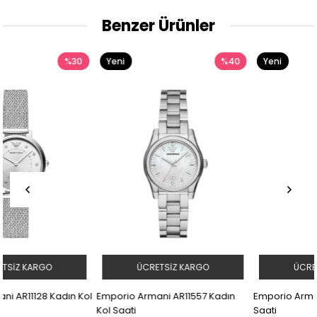
Benzer Ürünler
Yeni
%40
Yeni
%30
Ürün
Ürün
ÜCRETSIZ KARGO
ÜCRETSIZ KARGO
ol
Emporio Armani AR11557 Kadın
Emporio Armani AR1683 Kadın K
Kol Saati
Saati