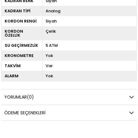
KADRAN RENK
Siyah
KADRAN TİPİ
Analog
KORDON RENGİ
Siyah
KORDON
Çelik
ÖZELLİK
SU GEÇİRMEZLİK
5 ATM
KRONOMETRE
Yok
TAKVİM
Var
ALARM
Yok
YORUMLAR
(0)
ÖDEME SEÇENEKLERI