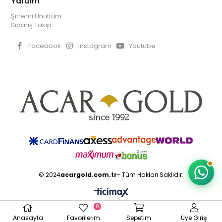
Yardım
Şifremi Unuttum
Sipariş Takip
Facebook
Instagram
Youtube
© 2024
acargold.com.tr
- Tüm Hakları Saklıdır.
0
Anasayfa
Favorilerim
Sepetim
Üye Girişi