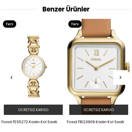
Benzer Ürünler
Yeni
Yeni
Ürün
Ürün
RETSIZ KARGO
ÜCRETSIZ KARGO
ÜCR
72 Kadın Kol Saati
Fossil FBQ3909 Kadın Kol Saati
Fossil FBQ39