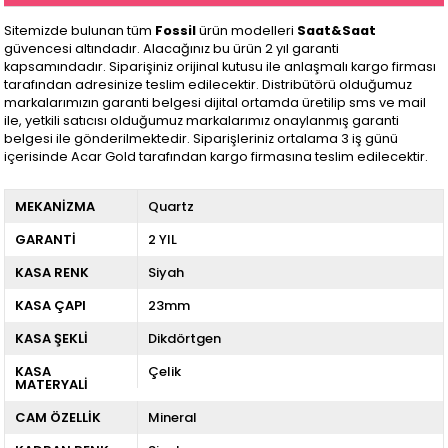
Sitemizde bulunan tüm
Fossil
ürün modelleri
Saat&Saat
güvencesi altındadır. Alacağınız bu ürün 2 yıl garanti
kapsamındadır. Siparişiniz orijinal kutusu ile anlaşmalı kargo firması
tarafından adresinize teslim edilecektir. Distribütörü olduğumuz
markalarımızın garanti belgesi dijital ortamda üretilip sms ve mail
ile, yetkili satıcısı olduğumuz markalarımız onaylanmış garanti
belgesi ile gönderilmektedir. Siparişleriniz ortalama 3 iş günü
içerisinde Acar Gold tarafından kargo firmasına teslim edilecektir.
MEKANİZMA
Quartz
GARANTİ
2 YIL
KASA RENK
Siyah
KASA ÇAPI
23mm
KASA ŞEKLİ
Dikdörtgen
KASA
Çelik
MATERYALİ
CAM ÖZELLİK
Mineral