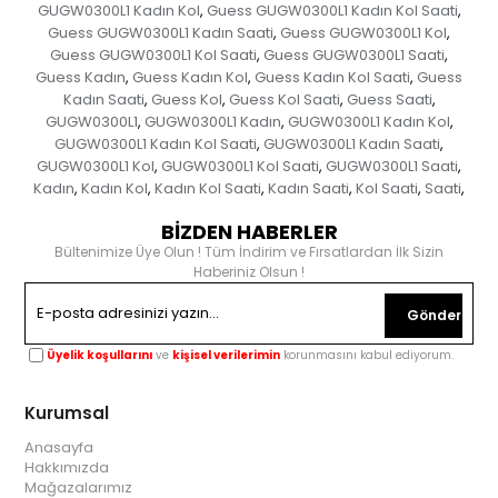
GUGW0300L1 Kadın Kol
Guess GUGW0300L1 Kadın Kol Saati
,
,
Guess GUGW0300L1 Kadın Saati
Guess GUGW0300L1 Kol
,
,
Guess GUGW0300L1 Kol Saati
Guess GUGW0300L1 Saati
,
,
Guess Kadın
Guess Kadın Kol
Guess Kadın Kol Saati
Guess
,
,
,
Kadın Saati
Guess Kol
Guess Kol Saati
Guess Saati
,
,
,
,
GUGW0300L1
GUGW0300L1 Kadın
GUGW0300L1 Kadın Kol
,
,
,
GUGW0300L1 Kadın Kol Saati
GUGW0300L1 Kadın Saati
,
,
GUGW0300L1 Kol
GUGW0300L1 Kol Saati
GUGW0300L1 Saati
,
,
,
Kadın
Kadın Kol
Kadın Kol Saati
Kadın Saati
Kol Saati
Saati
,
,
,
,
,
,
BİZDEN HABERLER
Bültenimize Üye Olun ! Tüm İndirim ve Fırsatlardan İlk Sizin
Haberiniz Olsun !
Gönder
Üyelik koşullarını
ve
kişisel verilerimin
korunmasını kabul ediyorum.
Kurumsal
Anasayfa
Hakkımızda
Mağazalarımız