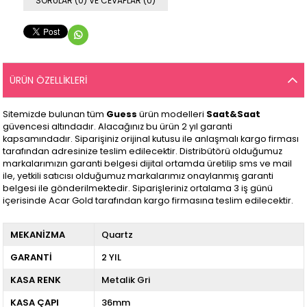
SORULAR (0) VE CEVAPLAR (0)
ÜRÜN ÖZELLIKLERI
Sitemizde bulunan tüm
Guess
ürün modelleri
Saat&Saat
güvencesi altındadır. Alacağınız bu ürün 2 yıl garanti
kapsamındadır. Siparişiniz orijinal kutusu ile anlaşmalı kargo firması
tarafından adresinize teslim edilecektir. Distribütörü olduğumuz
markalarımızın garanti belgesi dijital ortamda üretilip sms ve mail
ile, yetkili satıcısı olduğumuz markalarımız onaylanmış garanti
belgesi ile gönderilmektedir. Siparişleriniz ortalama 3 iş günü
içerisinde Acar Gold tarafından kargo firmasına teslim edilecektir.
MEKANİZMA
Quartz
GARANTİ
2 YIL
KASA RENK
Metalik Gri
KASA ÇAPI
36mm