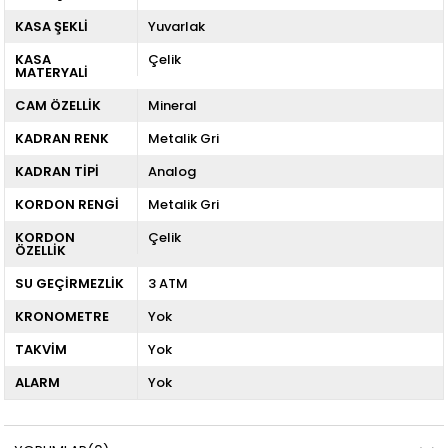
KASA ŞEKLİ
Yuvarlak
KASA
Çelik
MATERYALİ
CAM ÖZELLİK
Mineral
KADRAN RENK
Metalik Gri
KADRAN TİPİ
Analog
KORDON RENGİ
Metalik Gri
KORDON
Çelik
ÖZELLİK
SU GEÇİRMEZLİK
3 ATM
KRONOMETRE
Yok
TAKVİM
Yok
ALARM
Yok