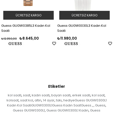
ÜCRETSIZ KARGO
ÜCRETSIZ KARGO
Guess GUGW0385L3 Kadın Kol
Guess GUGW0030L3 Kadın Kol
Saati
Saati
₺8.645,00
₺11.980,00
₺12.350,00
Etiketler
kol saati
saat
kadın saati
bayan saati
erkek saati
kol saat
,
,
,
,
,
,
kolsaat
saat kol
altın
14 ayar
takı
hediyeGuess GUGW0300L1
,
,
,
,
,
Kadın Kol SaatiGUGW0300L1Guess Kadın SaatGuess
Guess
,
,
,
Guess GUGW0300L1
Guess GUGW0300L1 Kadın
Guess
,
,