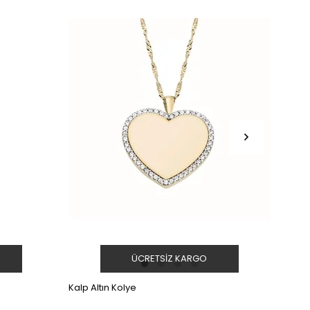
ÜCRETSIZ KARGO
Kalp Altın Kolye
Yıldız