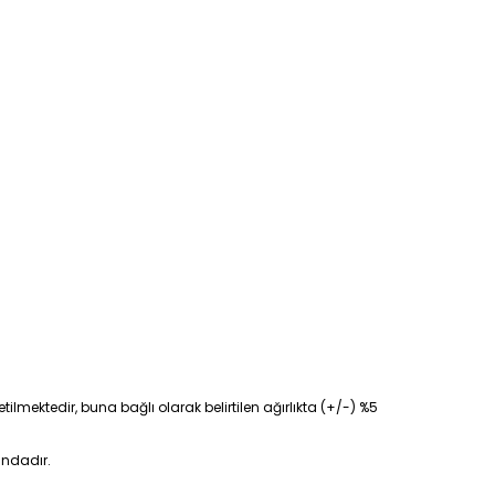
tilmektedir, buna bağlı olarak belirtilen ağırlıkta (+/-) %5
ındadır.