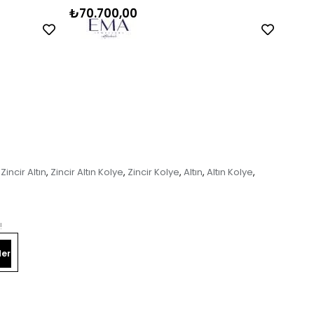
₺70.700,00
₺50
Zincir Altın
Zincir Altın Kolye
Zincir Kolye
Altın
Altın Kolye
,
,
,
,
,
!
er