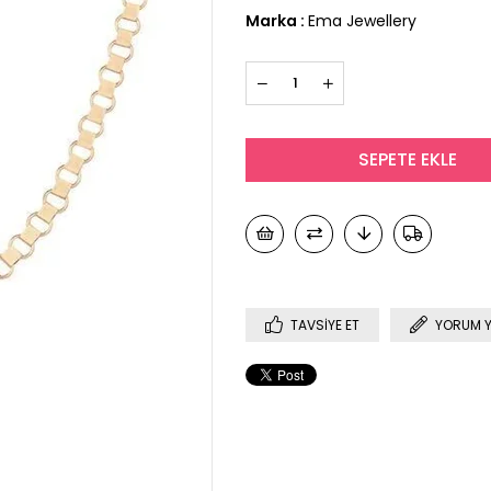
Marka
:
Ema Jewellery
TAVSIYE ET
YORUM 