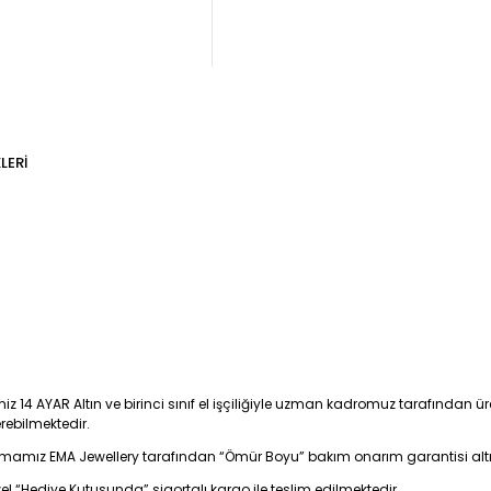
LERI
iz 14 AYAR Altın ve birinci sınıf el işçiliğiyle uzman kadromuz tarafından üre
erebilmektedir.
firmamız EMA Jewellery tarafından “Ömür Boyu” bakım onarım garantisi alt
zel “Hediye Kutusunda” sigortalı kargo ile teslim edilmektedir.