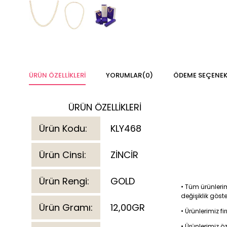
ÜRÜN ÖZELLIKLERI
YORUMLAR
(0)
ÖDEME SEÇENEK
ÜRÜN ÖZELLİKLERİ
Ürün Kodu:
KLY468
Ürün Cinsi:
ZİNCİR
Ürün Rengi:
GOLD
• Tüm ürünlerim
değişiklik göst
Ürün Gramı:
12,00GR
• Ürünlerimiz 
• Ürünlerimiz ö