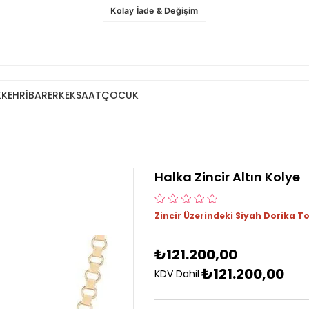
Kolay İade & Değişim
K
KEHRİBAR
ERKEK
SAAT
ÇOCUK
Halka Zincir Altın Kolye
Zincir Üzerindeki Siyah Dorika To
₺121.200,00
₺121.200,00
KDV Dahil