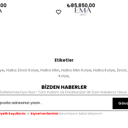
,00
₺85.850,00
Etiketler
lye
Halka Zincir Kolye
Halka Altın
Halka Altın Kolye
Halka Kolye
Zincir
,
,
,
,
,
,
Kolye
,
BİZDEN HABERLER
Bültenimize Üye Olun ! Tüm İndirim ve Fırsatlardan İlk Sizin Haberiniz Olsun 
Gönd
yelik koşullarını
ve
kişisel verilerimin
korunmasını kabul ediyorum.