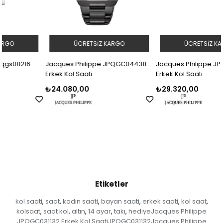
ÜCRETSIZ KARGO
ÜCRETSIZ KARGO
Jacques Philippe JPQGC044311
Jacques Philippe JPQGC171316
Erkek Kol Saati
Erkek Kol Saati
₺24.080,00
₺29.320,00
Etiketler
kol saati
saat
kadın saati
bayan saati
erkek saati
kol saat
,
,
,
,
,
,
kolsaat
saat kol
altın
14 ayar
takı
hediyeJacques Philippe
,
,
,
,
,
JPQGC031132 Erkek Kol SaatiJPQGC031132Jacques Philippe