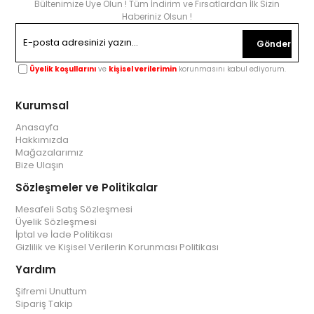
Bültenimize Üye Olun ! Tüm İndirim ve Fırsatlardan İlk Sizin
Haberiniz Olsun !
Gönder
Üyelik koşullarını
ve
kişisel verilerimin
korunmasını kabul ediyorum.
Kurumsal
Anasayfa
Hakkımızda
Mağazalarımız
Bize Ulaşın
Sözleşmeler ve Politikalar
Mesafeli Satış Sözleşmesi
Üyelik Sözleşmesi
İptal ve İade Politikası
Gizlilik ve Kişisel Verilerin Korunması Politikası
Yardım
Şifremi Unuttum
Sipariş Takip