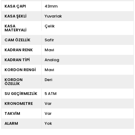
KASA ÇAPI
43mm
KASA ŞEKLİ
Yuvarlak
KASA
Çelik
MATERYALİ
CAM ÖZELLİK
Safir
KADRAN RENK
Mavi
KADRAN TİPİ
Analog
KORDON RENGİ
Mavi
KORDON
Deri
ÖZELLİK
SU GEÇİRMEZLİK
5 ATM
KRONOMETRE
Var
TAKVİM
Var
ALARM
Yok