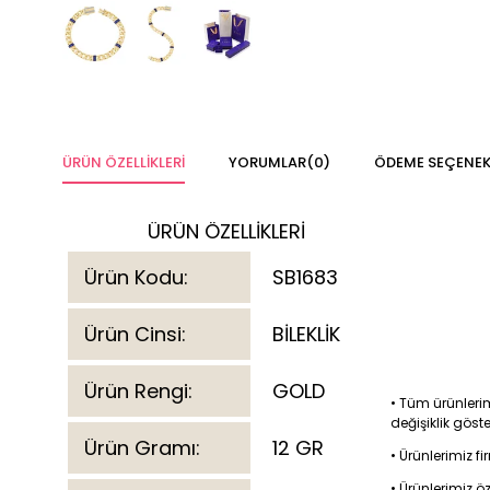
ÜRÜN ÖZELLIKLERI
YORUMLAR
(0)
ÖDEME SEÇENEK
ÜRÜN ÖZELLİKLERİ
Ürün Kodu:
SB1683
Ürün Cinsi:
BİLEKLİK
Ürün Rengi:
GOLD
• Tüm ürünlerim
değişiklik göst
Ürün Gramı:
12 GR
• Ürünlerimiz 
• Ürünlerimiz ö