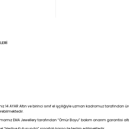
LERI
iz 14 AYAR Altın ve birinci sınıf el işçiliğiyle uzman kadromuz tarafından üre
erebilmektedir.
firmamız EMA Jewellery tarafından “Ömür Boyu” bakım onarım garantisi alt
zel “Hediye Kutusunda” sigortalı kargo ile teslim edilmektedir.