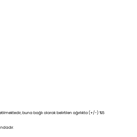
tilmektedir, buna bağlı olarak belirtilen ağırlıkta (+/-) %5
ındadır.