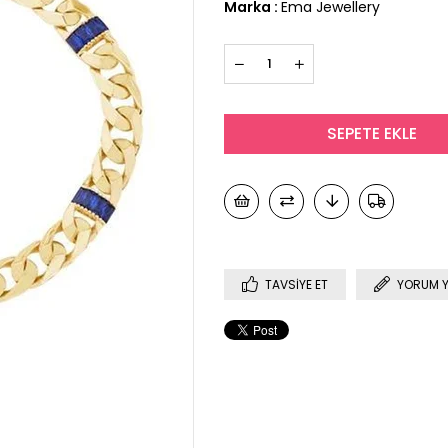
Marka
:
Ema Jewellery
TAVSIYE ET
YORUM 