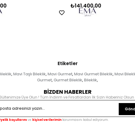
,00
₺141.400,00
Etiketler
ileklik
Mavi Taşlı Bileklik
Mavi Gurmet
Mavi Gurmet Bileklik
Mavi Bilekl
,
,
,
,
Gurmet
Gurmet Bileklik
Bileklik
,
,
,
BİZDEN HABERLER
Bültenimize Üye Olun ! Tüm İndirim ve Fırsatlardan İlk Sizin Haberiniz Olsun 
Gönd
yelik koşullarını
ve
kişisel verilerimin
korunmasını kabul ediyorum.