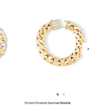
13 mm Piramit Gurmet Bileklik
7 mm 