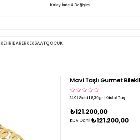
Kolay İade & Değişim
K
KEHRİBAR
ERKEK
SAAT
ÇOCUK
Mavi Taşlı Gurmet Bilekl
14K | Gold | 8,30gr | Kristal Taş
₺121.200,00
₺121.200,00
KDV Dahil