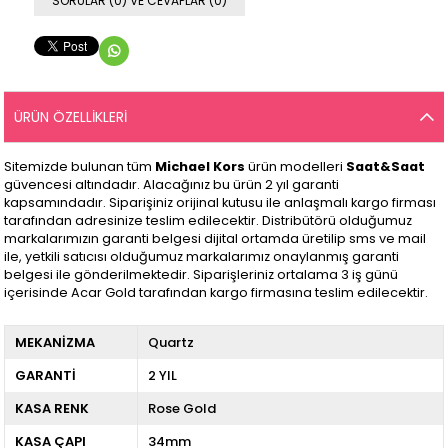
SORULAR (0) VE CEVAPLAR (0)
ÜRÜN ÖZELLIKLERI
Sitemizde bulunan tüm
Michael Kors
ürün modelleri
Saat&Saat
güvencesi altındadır. Alacağınız bu ürün 2 yıl garanti
kapsamındadır. Siparişiniz orijinal kutusu ile anlaşmalı kargo firması
tarafından adresinize teslim edilecektir. Distribütörü olduğumuz
markalarımızın garanti belgesi dijital ortamda üretilip sms ve mail
ile, yetkili satıcısı olduğumuz markalarımız onaylanmış garanti
belgesi ile gönderilmektedir. Siparişleriniz ortalama 3 iş günü
içerisinde Acar Gold tarafından kargo firmasına teslim edilecektir.
MEKANİZMA
Quartz
GARANTİ
2 YIL
KASA RENK
Rose Gold
KASA ÇAPI
34mm