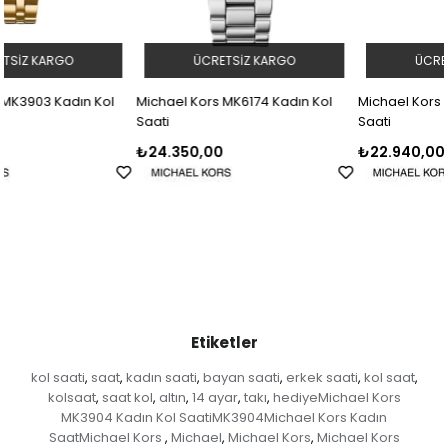
ÜCRETSIZ KARGO
ÜCRETSIZ KARGO
Michael Kors MK6174 Kadın Kol
Michael Kors MK6642 Kadın Kol
Saati
Saati
₺24.350,00
₺22.940,00
Etiketler
kol saati
saat
kadın saati
bayan saati
erkek saati
kol saat
,
,
,
,
,
,
kolsaat
saat kol
altın
14 ayar
takı
hediyeMichael Kors
,
,
,
,
,
MK3904 Kadın Kol SaatiMK3904Michael Kors Kadın
SaatMichael Kors
Michael
Michael Kors
Michael Kors
,
,
,