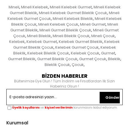
Mineli
Mineli Kelebek
Mineli Kelebek Gurmet
Mineli Kelebek
,
,
,
Gurmet Bileklik
Mineli Kelebek Gurmet Bileklik Çocuk
Mineli
,
,
Kelebek Gurmet Çocuk
Mineli Kelebek Bileklik
Mineli Kelebek
,
,
Bileklik Çocuk
Mineli Kelebek Çocuk
Mineli Gurmet
Mineli
,
,
,
Gurmet Bileklik
Mineli Gurmet Bileklik Çocuk
Mineli Gurmet
,
,
Çocuk
Mineli Bileklik
Mineli Bileklik Çocuk
Mineli Çocuk
,
,
,
,
Kelebek
Kelebek Gurmet
Kelebek Gurmet Bileklik
Kelebek
,
,
,
Gurmet Bileklik Çocuk
Kelebek Gurmet Çocuk
Kelebek
,
,
Bileklik
Kelebek Bileklik Çocuk
Kelebek Çocuk
Gurmet
,
,
,
,
Gurmet Bileklik
Gurmet Bileklik Çocuk
Gurmet Çocuk
Bileklik
,
,
,
,
Bileklik Çocuk
Çocuk
,
,
BİZDEN HABERLER
Bültenimize Üye Olun ! Tüm İndirim ve Fırsatlardan İlk Sizin
Haberiniz Olsun !
Gönder
Üyelik koşullarını
ve
kişisel verilerimin
korunmasını kabul ediyorum.
Kurumsal