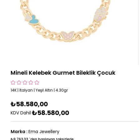
Mineli Kelebek Gurmet Bileklik Çocuk
14K | İtalyan | Yeşil Altın | 4.30gr
₺58.580,00
₺58.580,00
KDV Dahil
Marka
:
Ema Jewellery
₺9.763,33
`den başlayan taksitlerle