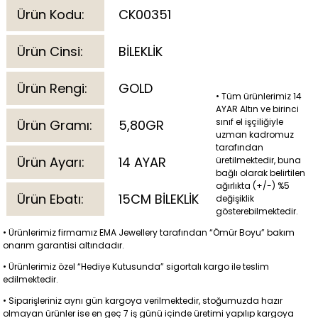
Ürün Kodu:
CK00351
Ürün Cinsi:
BİLEKLİK
Ürün Rengi:
GOLD
• Tüm ürünlerimiz 14
AYAR Altın ve birinci
sınıf el işçiliğiyle
Ürün Gramı:
5,80GR
uzman kadromuz
tarafından
Ürün Ayarı:
14 AYAR
üretilmektedir, buna
bağlı olarak belirtilen
ağırlıkta (+/-) %5
Ürün Ebatı:
15CM BİLEKLİK
değişiklik
gösterebilmektedir.
• Ürünlerimiz firmamız EMA Jewellery tarafından “Ömür Boyu” bakım
onarım garantisi altındadır.
• Ürünlerimiz özel “Hediye Kutusunda” sigortalı kargo ile teslim
edilmektedir.
• Siparişleriniz aynı gün kargoya verilmektedir, stoğumuzda hazır
olmayan ürünler ise en geç 7 iş günü içinde üretimi yapılıp kargoya