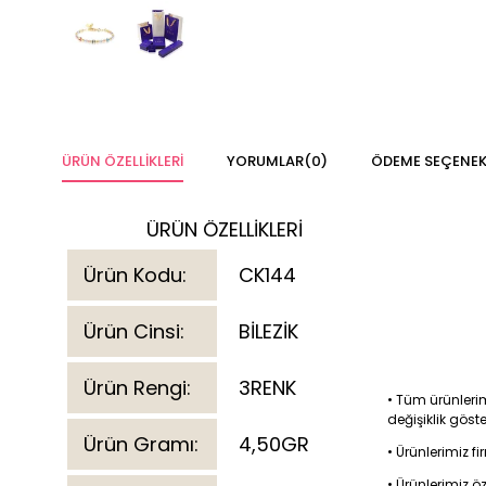
ÜRÜN ÖZELLIKLERI
YORUMLAR
(0)
ÖDEME SEÇENEK
ÜRÜN ÖZELLİKLERİ
Ürün Kodu:
CK144
Ürün Cinsi:
BİLEZİK
Ürün Rengi:
3RENK
• Tüm ürünlerim
değişiklik göst
Ürün Gramı:
4,50GR
• Ürünlerimiz 
• Ürünlerimiz ö