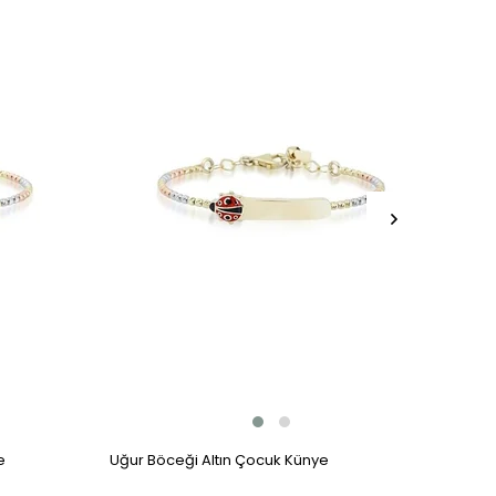
e
Uğur Böceği Altın Çocuk Künye
Kalpli