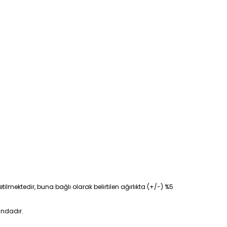
tilmektedir, buna bağlı olarak belirtilen ağırlıkta (+/-) %5
ındadır.