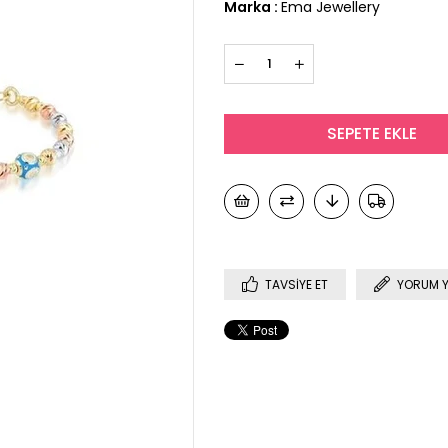
Marka
:
Ema Jewellery
TAVSIYE ET
YORUM 