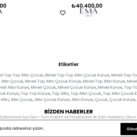
,00
₺40.400,00
Etiketler
li Top Top Altın Çocuk
Mineli Top Top Altın Çocuk Künye
Mineli Top To
,
,
 Altın Çocuk
Mineli Top Altın Çocuk Künye
Mineli Top Altın Künye
Mine
,
,
,
neli Altın Künye
Mineli Çocuk
Mineli Çocuk Künye
Mineli Künye
Top T
,
,
,
,
cuk Künye
Top Top Künye
Top Altın
Top Altın Çocuk
Top Altın Çocuk 
,
,
,
,
Altın
Altın Çocuk
Altın Çocuk Künye
Altın Künye
Çocuk
Çocuk Künye
,
,
,
,
,
,
BİZDEN HABERLER
Bültenimize Üye Olun ! Tüm İndirim ve Fırsatlardan İlk Sizin Haberiniz Olsun 
Gönd