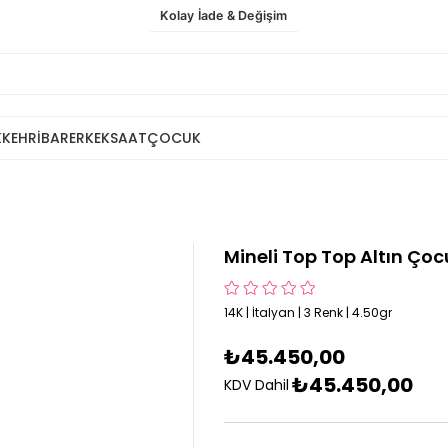
Kolay İade & Değişim
K
KEHRİBAR
ERKEK
SAAT
ÇOCUK
Mineli Top Top Altın Ço
14K | İtalyan | 3 Renk | 4.50gr
₺45.450,00
₺45.450,00
KDV Dahil