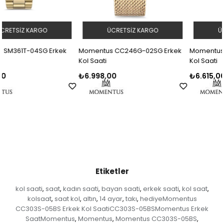
ÜCRETSIZ KARGO
ÜCRETSIZ KARGO
k
Momentus CC246G-02SG Erkek
Momentus SC245G-02SG Erke
Kol Saati
Kol Saati
₺6.998,00
₺6.615,00
Etiketler
kol saati
saat
kadın saati
bayan saati
erkek saati
kol saat
,
,
,
,
,
,
kolsaat
saat kol
altın
14 ayar
takı
hediyeMomentus
,
,
,
,
,
CC303S-05BS Erkek Kol SaatiCC303S-05BSMomentus Erkek
SaatMomentus
Momentus
Momentus CC303S-05BS
,
,
,