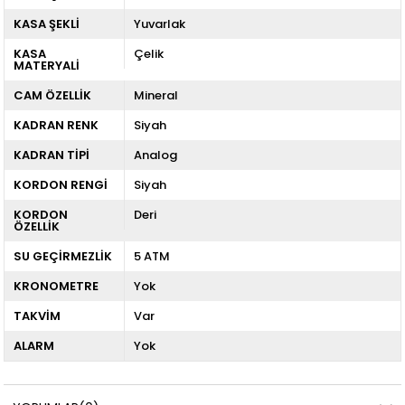
KASA ŞEKLİ
Yuvarlak
KASA
Çelik
MATERYALİ
CAM ÖZELLİK
Mineral
KADRAN RENK
Siyah
KADRAN TİPİ
Analog
KORDON RENGİ
Siyah
KORDON
Deri
ÖZELLİK
SU GEÇİRMEZLİK
5 ATM
KRONOMETRE
Yok
TAKVİM
Var
ALARM
Yok