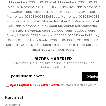
Momentus CC303S-05BS Erkek
Momentus CC303S-05BS
,
Erkek Kol
Momentus CC303S-05BS Erkek Kol Saati
Momentus
,
,
CC303S-05BS Erkek Saati
Momentus CC303S-05BS Kol
,
,
Momentus CC303S-05BS Kol Saati
Momentus CC303S-05BS
,
Saati
Momentus Erkek
Momentus Erkek Kol
Momentus Erkek
,
,
,
Kol Saati
Momentus Erkek Saati
Momentus Kol
Momentus
,
,
,
Kol Saati
Momentus Saati
CC303S-05BS
CC303S-05BS
,
,
,
Erkek
CC303S-05BS Erkek Kol
CC303S-05BS Erkek Kol Saati
,
,
,
CC303S-05BS Erkek Saati
CC303S-05BS Kol
CC303S-05BS
,
,
Kol Saati
CC303S-05BS Saati
Erkek
Erkek Kol
Erkek Kol Saati
,
,
,
,
,
Erkek Saati
Kol Saati
Saati
,
,
,
BİZDEN HABERLER
Bültenimize Üye Olun ! Tüm İndirim ve Fırsatlardan İlk Sizin
Haberiniz Olsun !
Gönder
Üyelik koşullarını
ve
kişisel verilerimin
korunmasını kabul ediyorum.
Kurumsal
Anasayfa