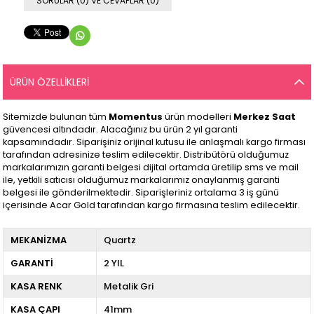
SORULAR (0) VE CEVAPLAR (0)
ÜRÜN ÖZELLIKLERI
Sitemizde bulunan tüm
Momentus
ürün modelleri
Merkez Saat
güvencesi altındadır. Alacağınız bu ürün 2 yıl garanti
kapsamındadır. Siparişiniz orijinal kutusu ile anlaşmalı kargo firması
tarafından adresinize teslim edilecektir. Distribütörü olduğumuz
markalarımızın garanti belgesi dijital ortamda üretilip sms ve mail
ile, yetkili satıcısı olduğumuz markalarımız onaylanmış garanti
belgesi ile gönderilmektedir. Siparişleriniz ortalama 3 iş günü
içerisinde Acar Gold tarafından kargo firmasına teslim edilecektir.
MEKANİZMA
Quartz
GARANTİ
2 YIL
KASA RENK
Metalik Gri
KASA ÇAPI
41mm