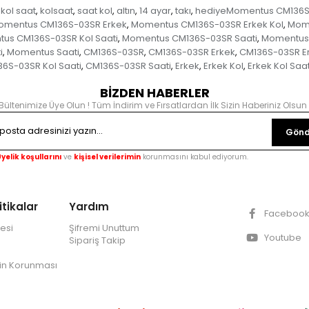
kol saat
kolsaat
saat kol
altın
14 ayar
takı
hediyeMomentus CM136S-
,
,
,
,
,
,
omentus CM136S-03SR Erkek
Momentus CM136S-03SR Erkek Kol
Mome
,
,
us CM136S-03SR Kol Saati
Momentus CM136S-03SR Saati
Momentus 
,
,
i
Momentus Saati
CM136S-03SR
CM136S-03SR Erkek
CM136S-03SR Er
,
,
,
,
6S-03SR Kol Saati
CM136S-03SR Saati
Erkek
Erkek Kol
Erkek Kol Saat
,
,
,
,
BİZDEN HABERLER
Bültenimize Üye Olun ! Tüm İndirim ve Fırsatlardan İlk Sizin Haberiniz Olsun 
Gönd
yelik koşullarını
ve
kişisel verilerimin
korunmasını kabul ediyorum.
itikalar
Yardım
Faceboo
esi
Şifremi Unuttum
Youtube
Sipariş Takip
lerin Korunması