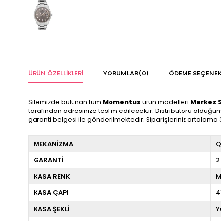
ÜRÜN ÖZELLIKLERI
YORUMLAR
(0)
ÖDEME SEÇENEK
Sitemizde bulunan tüm
Momentus
ürün modelleri
Merkez 
tarafından adresinize teslim edilecektir. Distribütörü olduğum
garanti belgesi ile gönderilmektedir. Siparişleriniz ortalama 
MEKANİZMA
Q
GARANTİ
2
KASA RENK
M
KASA ÇAPI
4
KASA ŞEKLİ
Y