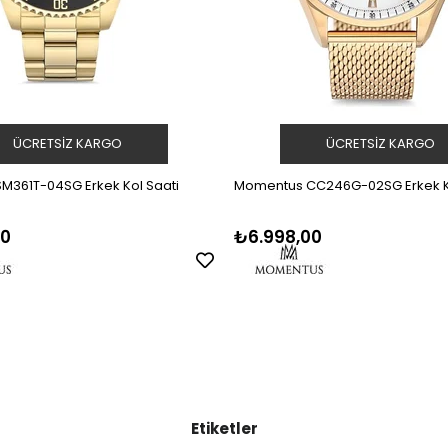
ÜCRETSIZ KARGO
ÜCRETSIZ KARGO
M361T-04SG Erkek Kol Saati
Momentus CC246G-02SG Erkek Ko
00
₺6.998,00
Etiketler