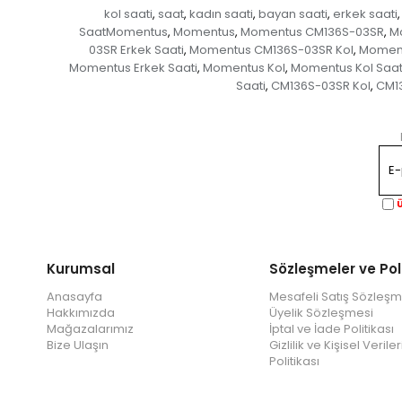
kol saati
saat
kadın saati
bayan saati
erkek saati
,
,
,
,
,
SaatMomentus
Momentus
Momentus CM136S-03SR
M
,
,
,
03SR Erkek Saati
Momentus CM136S-03SR Kol
Moment
,
,
Momentus Erkek Saati
Momentus Kol
Momentus Kol Saat
,
,
Saati
CM136S-03SR Kol
CM13
,
,
Ü
Kurumsal
Sözleşmeler ve Pol
Anasayfa
Mesafeli Satış Sözleşm
Hakkımızda
Üyelik Sözleşmesi
Mağazalarımız
İptal ve İade Politikası
Bize Ulaşın
Gizlilik ve Kişisel Veri
Politikası