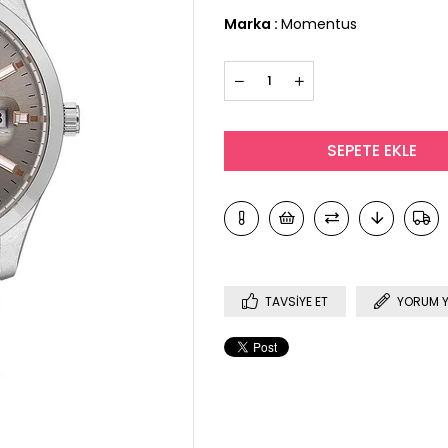
Marka
:
Momentus
TAVSIYE ET
YORUM 