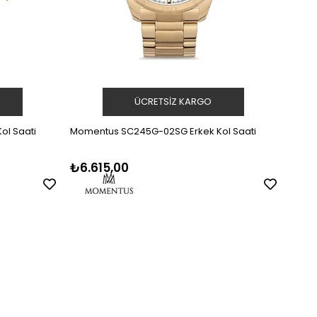
ÜCRETSIZ KARGO
l Saati
Momentus SC245G-02SG Erkek Kol Saati
Momen
₺6.615,00
₺8.