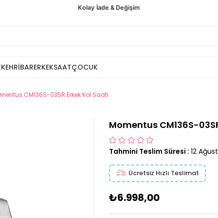
Kolay İade & Değişim
K
KEHRİBAR
ERKEK
SAAT
ÇOCUK
mentus CM136S-03SR Erkek Kol Saati
Momentus CM136S-03SR 
Tahmini Teslim Süresi
:
12 Ağus
Ücretsiz Hızlı Teslimat
₺6.998,00