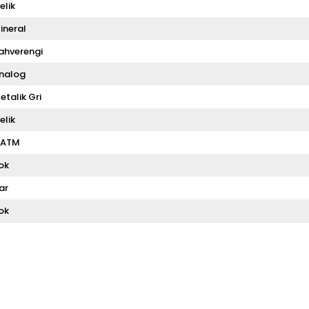
elik
ineral
ahverengi
nalog
etalik Gri
elik
 ATM
ok
ar
ok