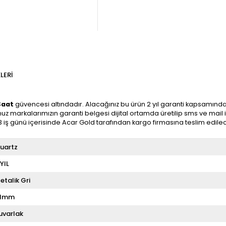
LERI
Saat
güvencesi altındadır. Alacağınız bu ürün 2 yıl garanti kapsamındadır
uz markalarımızın garanti belgesi dijital ortamda üretilip sms ve mail 
3 iş günü içerisinde Acar Gold tarafından kargo firmasına teslim edilec
uartz
 YIL
etalik Gri
1mm
uvarlak